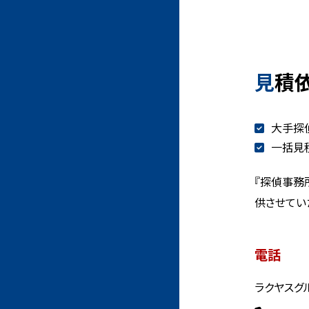
見積
大手探
一括見
『探偵事務
供させてい
電話
ラクヤスグ