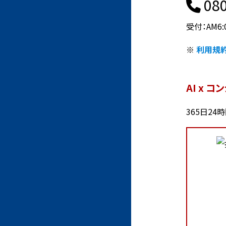
080
受付：AM6:
※
利用規
AI x 
365日24