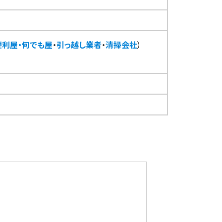
便利屋・何でも屋
・
引っ越し業者
・
清掃会社
）