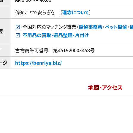
傍楽ことで安らぎを
（
理念について
）
全国対応のマッチング事業（
探偵事務所
・
ペット探偵
・
要
不用品の買取・遺品整理・片付け
可
古物商許可番号 第451920003458号
ージ
https://benriya.biz/
地図・アクセス