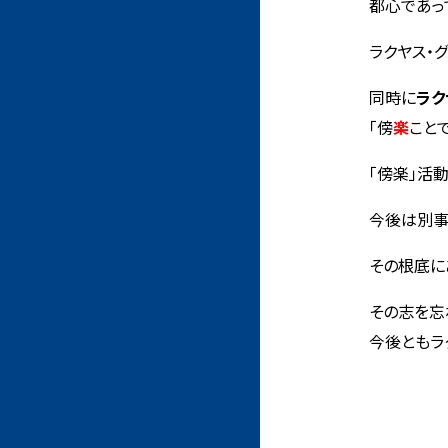
都心であっ
ラクヤス・
同時に
ラク
「傍
楽
こと
「傍楽」活
今後は別事
その根底に
その志を忘
今後ともラ