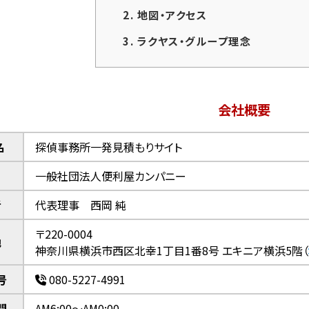
2.
地図・アクセス
3.
ラクヤス・グループ理念
会社概要
名
探偵事務所一発見積もりサイト
一般社団法人便利屋カンパニー
者
代表理事 西岡 純
〒220-0004
地
神奈川県横浜市西区北幸1丁目1番8号
エキニア横浜5階（
号
080-5227-4991
間
AM6:00～AM0:00