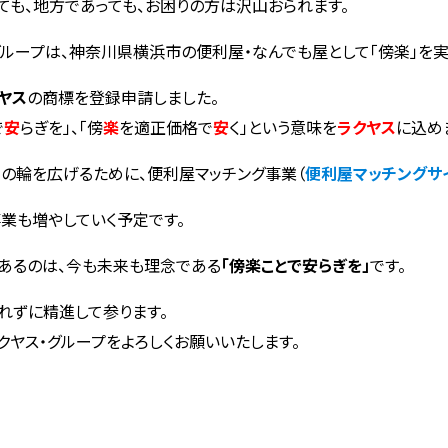
ても、地方であっても、お困りの方は沢山おられます。
グループは、神奈川県横浜市の便利屋・なんでも屋として「傍楽」を実
ヤス
の商標を登録申請しました。
で
安
らぎを」、「傍
楽
を適正価格で
安
く」という意味を
ラクヤス
に込め
動の輪を広げるために、便利屋マッチング事業（
便利屋マッチングサ
業も増やしていく予定です。
あるのは、今も未来も理念である
「傍楽ことで安らぎを」
です。
れずに精進して参ります。
クヤス・グループをよろしくお願いいたします。