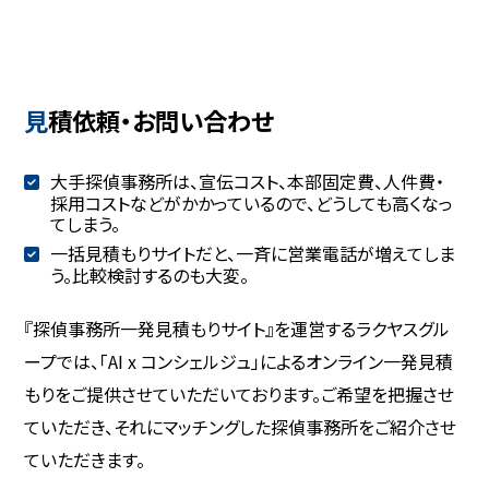
新宿区
渋谷区
目黒区
世田谷区
品川区
大田区
台東区
文京区
荒川区
見積依頼・お問い合わせ
足立区
北区
板橋区
墨田区
杉並区
豊島区
大手探偵事務所は、宣伝コスト、本部固定費、人件費・
練馬区
中野区
江東区
採用コストなどがかかっているので、どうしても高くなっ
てしまう。
江戸川区
葛飾区
調布市
一括見積もりサイトだと、一斉に営業電話が増えてしま
武蔵野市
三鷹市
小金井市
う。比較検討するのも大変。
国分寺市
国立市
立川市
『探偵事務所一発見積もりサイト』を運営するラクヤスグル
府中市
小平市
八王子市
ープでは、「AI x コンシェルジュ」によるオンライン一発見積
町田市
多摩市
狛江市
もりをご提供させていただいております。ご希望を把握させ
西東京市
ていただき、それにマッチングした探偵事務所をご紹介させ
ていただきます。
神奈川県