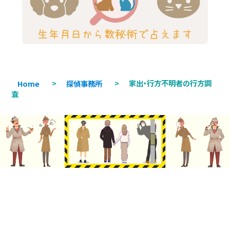
Home
>
探偵事務所
>
家出・行方不明者の行方調
査