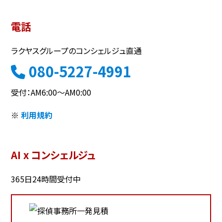
横浜市
川崎市
相模原市
大和市
横須賀市
海老名市
電話
新潟県
富山県
石川県
福井県
ラクヤスグループのコンシェルジュ直通
長野県
山梨県
岐阜県
静岡県
080-5227-4991
愛知県
三重県
滋賀県
京都府
受付：AM6:00～AM0:00
大阪府
兵庫県
奈良県
和歌山県
岡山県
広島県
鳥取県
島根県
※
利用規約
山口県
香川県
徳島県
愛媛県
高知県
福岡県
佐賀県
長崎県
AI x コンシェルジュ
大分県
熊本県
宮崎県
鹿児島県
沖縄県
365日24時間受付中