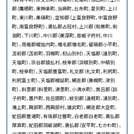
郡（鷹栖町、東神楽町、当麻町、比布町、愛別町、上川
町、東川町、美瑛町）、空知郡（上富良野町、中富良野
町、南富良野町）、勇払郡占冠村、上川郡（和寒町、剣
淵町、下川町）、中川郡（美深町、音威子府村、中川
町）、雨竜郡幌加内町、増毛郡増毛町、留萌郡小平町、
苫前郡（苫前町、羽幌町、初山別村）、天塩郡（遠別町、
天塩町）、宗谷郡猿払村、枝幸郡（浜頓別町、中頓別
町、枝幸町）、天塩郡豊富町、礼文郡（礼文町、利尻町、
利尻富士町）、天塩郡幌延町、網走郡（美幌町、津別
町）、斜里郡（斜里町、清里町、小清水町）、常呂郡（訓
子府町、置戸町、佐呂間町）、紋別郡（遠軽町、湧別町、
滝上町、興部町、西興部村、雄武町）、網走郡大空町、
虻田郡豊浦町、有珠郡壮瞥町、白老郡白老町、勇払郡
厚真町、虻田郡洞爺湖町、勇払郡（安平町、むかわ町）、