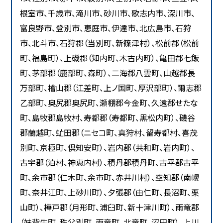
根室市、千歳市、滝川市、砂川市、歌志内市、深川市、
富良野市、登別市、恵庭市、伊達市、北広島市、石狩
市、北斗市、石狩郡（当別町、新篠津村）、松前郡（松前
町、福島町）、上磯郡（知内町、木古内町）、亀田郡七飯
町、茅部郡（鹿部町、森町）、二海郡八雲町、山越郡長
万部町、檜山郡（江差町、上ノ国町、厚沢部町）、爾志郡
乙部町、奥尻郡奥尻町、瀬棚郡今金町、久遠郡せたな
町、島牧郡島牧村、寿都郡（寿都町、黒松内町）、磯谷
郡蘭越町、虻田郡（ニセコ町、真狩村、留寿都村、喜茂
別町、京極町、倶知安町）、岩内郡（共和町、岩内町）、
古宇郡（泊村、神恵内村）、積丹郡積丹町、古平郡古平
町、余市郡（仁木町、余市町、赤井川村）、空知郡（南幌
町、奈井江町、上砂川町）、夕張郡（由仁町、長沼町、栗
山町）、樺戸郡（月形町、浦臼町、新十津川町）、雨竜郡
（妹背牛町、秩父別町、雨竜町、北竜町、沼田町）、上川