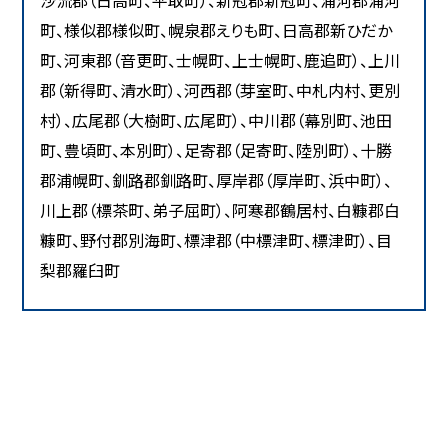
沙流郡（日高町、平取町）、新冠郡新冠町、浦河郡浦河
町、様似郡様似町、幌泉郡えりも町、日高郡新ひだか
町、河東郡（音更町、士幌町、上士幌町、鹿追町）、上川
郡（新得町、清水町）、河西郡（芽室町、中札内村、更別
村）、広尾郡（大樹町、広尾町）、中川郡（幕別町、池田
町、豊頃町、本別町）、足寄郡（足寄町、陸別町）、十勝
郡浦幌町、釧路郡釧路町、厚岸郡（厚岸町、浜中町）、
川上郡（標茶町、弟子屈町）、阿寒郡鶴居村、白糠郡白
糠町、野付郡別海町、標津郡（中標津町、標津町）、目
梨郡羅臼町