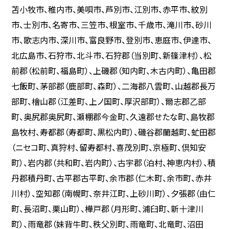
苫小牧市、稚内市、美唄市、芦別市、江別市、赤平市、紋別
市、士別市、名寄市、三笠市、根室市、千歳市、滝川市、砂川
市、歌志内市、深川市、富良野市、登別市、恵庭市、伊達市、
北広島市、石狩市、北斗市、石狩郡（当別町、新篠津村）、松
前郡（松前町、福島町）、上磯郡（知内町、木古内町）、亀田郡
七飯町、茅部郡（鹿部町、森町）、二海郡八雲町、山越郡長万
部町、檜山郡（江差町、上ノ国町、厚沢部町）、爾志郡乙部
町、奥尻郡奥尻町、瀬棚郡今金町、久遠郡せたな町、島牧郡
島牧村、寿都郡（寿都町、黒松内町）、磯谷郡蘭越町、虻田郡
（ニセコ町、真狩村、留寿都村、喜茂別町、京極町、倶知安
町）、岩内郡（共和町、岩内町）、古宇郡（泊村、神恵内村）、積
丹郡積丹町、古平郡古平町、余市郡（仁木町、余市町、赤井
川村）、空知郡（南幌町、奈井江町、上砂川町）、夕張郡（由仁
町、長沼町、栗山町）、樺戸郡（月形町、浦臼町、新十津川
町）、雨竜郡（妹背牛町、秩父別町、雨竜町、北竜町、沼田