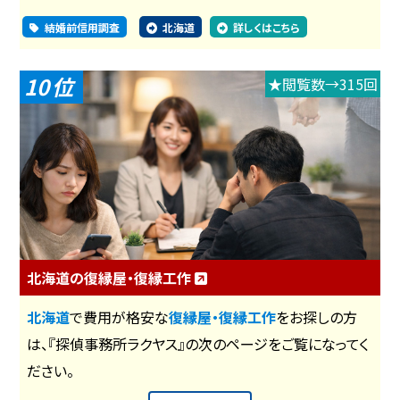
結婚前信用調査
北海道
詳しくはこちら
10
★閲覧数→315回
北海道の復縁屋・復縁工作
北海道
で費用が格安な
復縁屋・復縁工作
をお探しの方
は、『探偵事務所ラクヤス』の次のページをご覧になってく
ださい。