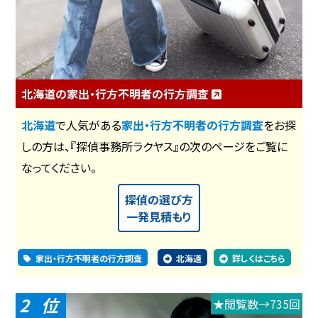
北海道の家出・行方不明者の行方調査
北海道
で人気がある
家出・行方不明者の行方調査
をお探
しの方は、『探偵事務所ラクヤス』の次のページをご覧に
なってください。
探偵の選び方
一発見積もり
家出・行方不明者の行方調査
北海道
詳しくはこちら
2
★閲覧数→735回