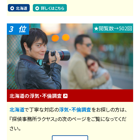
北海道
詳しくはこちら
3
★閲覧数→502回
北海道の浮気・不倫調査
北海道
で丁寧な対応の
浮気・不倫調査
をお探しの方は、
『探偵事務所ラクヤス』の次のページをご覧になってくだ
さい。