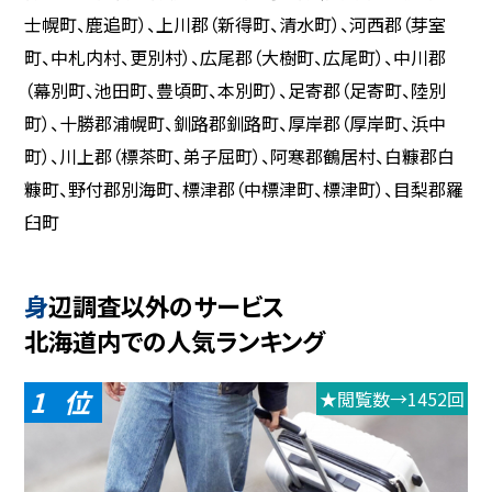
士幌町、鹿追町）、上川郡（新得町、清水町）、河西郡（芽室
町、中札内村、更別村）、広尾郡（大樹町、広尾町）、中川郡
（幕別町、池田町、豊頃町、本別町）、足寄郡（足寄町、陸別
町）、十勝郡浦幌町、釧路郡釧路町、厚岸郡（厚岸町、浜中
町）、川上郡（標茶町、弟子屈町）、阿寒郡鶴居村、白糠郡白
糠町、野付郡別海町、標津郡（中標津町、標津町）、目梨郡羅
臼町
身辺調査以外のサービス
北海道内での人気ランキング
1
★閲覧数→1452回