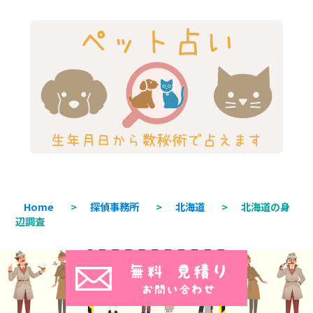
Home
>
探偵事務所
>
北海道
>
北海道の身
辺調査