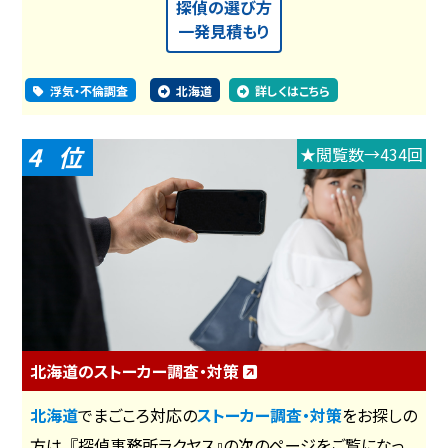
探偵の選び方
一発見積もり
浮気・不倫調査
北海道
詳しくはこちら
4
★閲覧数→434回
北海道のストーカー調査・対策
北海道
でまごころ対応の
ストーカー調査・対策
をお探しの
方は、『探偵事務所ラクヤス』の次のページをご覧になっ