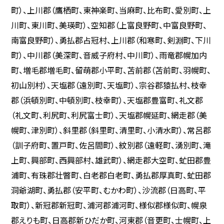
町）、上川郡（鷹栖町、東神楽町、当麻町、比布町、愛別町、上
川町、東川町、美瑛町）、空知郡（上富良野町、中富良野町、
南富良野町）、勇払郡占冠村、上川郡（和寒町、剣淵町、下川
町）、中川郡（美深町、音威子府村、中川町）、雨竜郡幌加内
町、増毛郡増毛町、留萌郡小平町、苫前郡（苫前町、羽幌町、
初山別村）、天塩郡（遠別町、天塩町）、宗谷郡猿払村、枝幸
郡（浜頓別町、中頓別町、枝幸町）、天塩郡豊富町、礼文郡
（礼文町、利尻町、利尻富士町）、天塩郡幌延町、網走郡（美
幌町、津別町）、斜里郡（斜里町、清里町、小清水町）、常呂郡
（訓子府町、置戸町、佐呂間町）、紋別郡（遠軽町、湧別町、滝
上町、興部町、西興部村、雄武町）、網走郡大空町、虻田郡豊
浦町、有珠郡壮瞥町、白老郡白老町、勇払郡厚真町、虻田郡
洞爺湖町、勇払郡（安平町、むかわ町）、沙流郡（日高町、平
取町）、新冠郡新冠町、浦河郡浦河町、様似郡様似町、幌泉
郡えりも町、日高郡新ひだか町、河東郡（音更町、士幌町、上