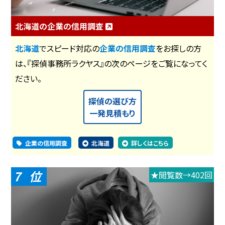
北海道の企業の信用調査
北海道
でスピード対応の
企業の信用調査
をお探しの方
は、『探偵事務所ラクヤス』の次のページをご覧になってく
ださい。
探偵の選び方
一発見積もり
企業の信用調査
北海道
詳しくはこちら
7
★閲覧数→402回