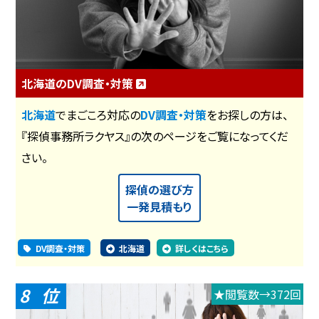
北海道のDV調査・対策
北海道
でまごころ対応の
DV調査・対策
をお探しの方は、
『探偵事務所ラクヤス』の次のページをご覧になってくだ
さい。
探偵の選び方
一発見積もり
DV調査・対策
北海道
詳しくはこちら
8
★閲覧数→372回