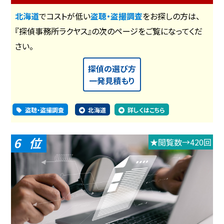
北海道
でコストが低い
盗聴・盗撮調査
をお探しの方は、
『探偵事務所ラクヤス』の次のページをご覧になってくだ
さい。
探偵の選び方
一発見積もり
盗聴・盗撮調査
北海道
詳しくはこちら
6
★閲覧数→420回