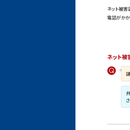
ネット被害
電話がかか
ネット被
さ