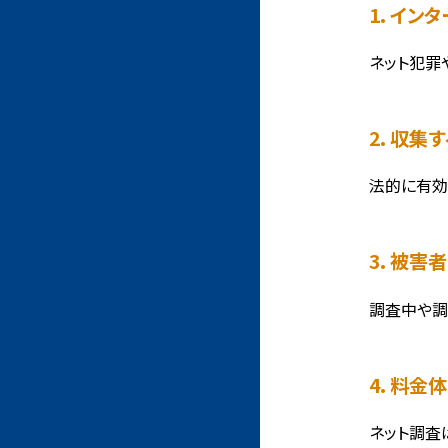
1. イ
ネット犯罪
2. 収
法的に有効
3. 被
調査中や調
4. 料
ネット調査