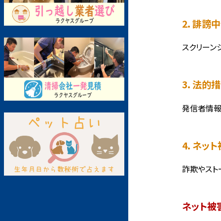
2. 誹
スクリーン
3. 法的
発信者情報
4. ネ
詐欺やスト
ネット被