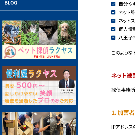
BLOG
自分や
ネット
ネット
個人情
八王子
このような
ネット被
探偵事務所
1. 加害
IPアドレ