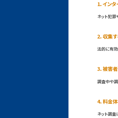
1. イ
ネット犯罪
2. 収
法的に有効
3. 被
調査中や調
4. 料
ネット調査