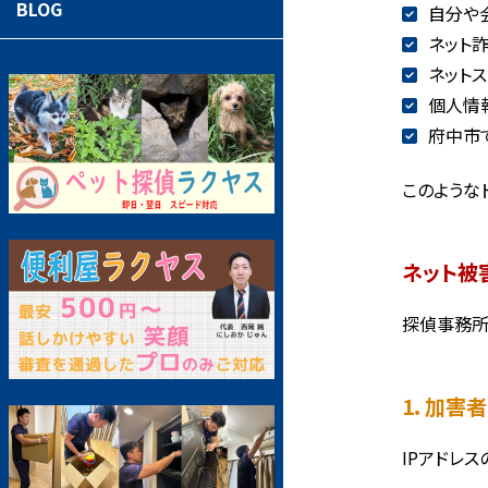
BLOG
自分や
ネット
ネット
個人情
府中市
このような
ネット被
探偵事務所
1. 加害
IPアドレ