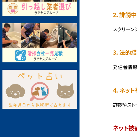
2. 誹
スクリーン
3. 法的
発信者情報
4. ネ
詐欺やスト
ネット被