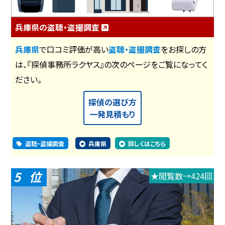
兵庫県の盗聴・盗撮調査
兵庫県
で口コミ評価が高い
盗聴・盗撮調査
をお探しの方
は、『探偵事務所ラクヤス』の次のページをご覧になってく
ださい。
探偵の選び方
一発見積もり
盗聴・盗撮調査
兵庫県
詳しくはこちら
5
★閲覧数→424回