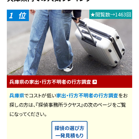
1
★閲覧数→1463回
兵庫県の家出・行方不明者の行方調査
兵庫県
でコストが低い
家出・行方不明者の行方調査
をお
探しの方は、『探偵事務所ラクヤス』の次のページをご覧
になってください。
探偵の選び方
一発見積もり