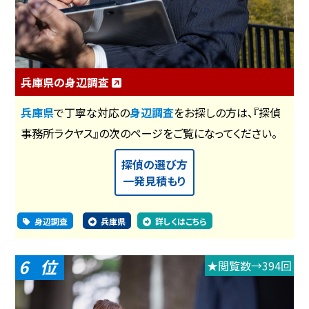
兵庫県の身辺調査
兵庫県
で丁寧な対応の
身辺調査
をお探しの方は、『探偵
事務所ラクヤス』の次のページをご覧になってください。
探偵の選び方
一発見積もり
身辺調査
兵庫県
詳しくはこちら
6
★閲覧数→394回