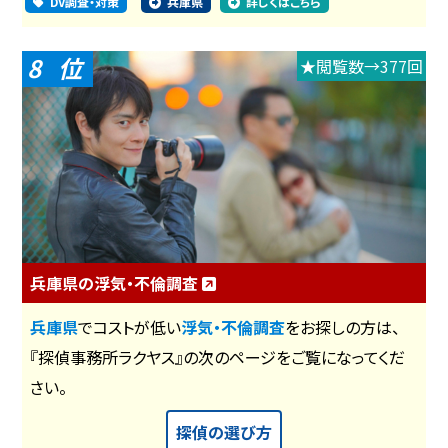
DV調査・対策
兵庫県
詳しくはこちら
8
★閲覧数→377回
兵庫県の浮気・不倫調査
兵庫県
でコストが低い
浮気・不倫調査
をお探しの方は、
『探偵事務所ラクヤス』の次のページをご覧になってくだ
さい。
探偵の選び方