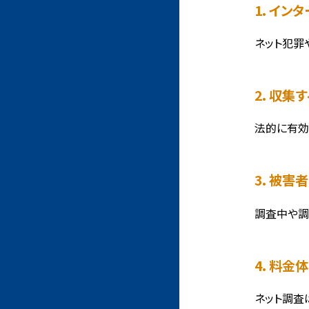
1. イ
ネット犯罪
2. 収
法的に有効
3. 被
調査中や調
4. 料
ネット調査