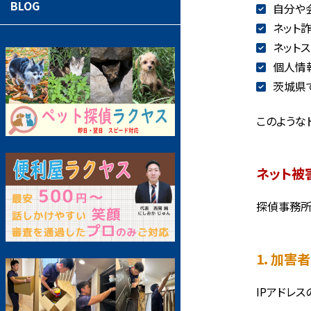
BLOG
自分や
ネット
ネット
個人情
茨城県
このような
ネット被
探偵事務所
1. 加害
IPアドレ