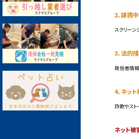
2. 誹
スクリーン
3. 法的
発信者情報
4. ネ
詐欺やスト
ネット被