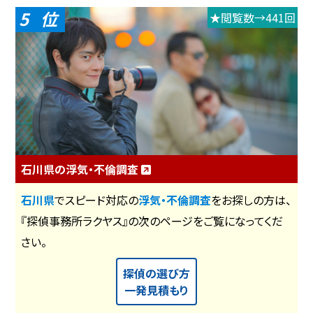
5
★閲覧数→441回
石川県の浮気・不倫調査
石川県
でスピード対応の
浮気・不倫調査
をお探しの方は、
『探偵事務所ラクヤス』の次のページをご覧になってくだ
さい。
探偵の選び方
一発見積もり