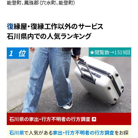
能登町、鳳珠郡（穴水町、能登町）
復縁屋・復縁工作以外のサービス
石川県内での人気ランキング
1
★閲覧数→1519回
石川県の家出・行方不明者の行方調査
石川県
で人気がある
家出・行方不明者の行方調査
をお探