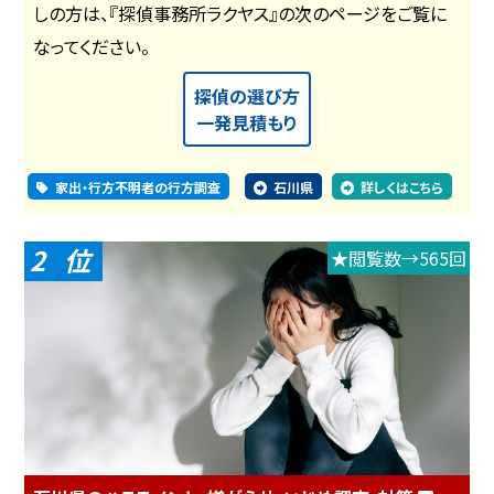
しの方は、『探偵事務所ラクヤス』の次のページをご覧に
なってください。
探偵の選び方
一発見積もり
家出・行方不明者の行方調査
石川県
詳しくはこちら
2
★閲覧数→565回