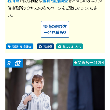
石川県
で良心価格な
盗聴・盗撮調査
をお探しの方は、『探
偵事務所ラクヤス』の次のページをご覧になってくださ
い。
探偵の選び方
一発見積もり
盗聴・盗撮調査
石川県
詳しくはこちら
9
★閲覧数→412回