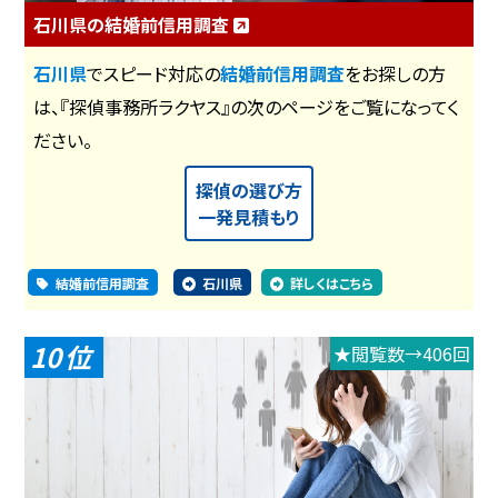
石川県の結婚前信用調査
石川県
でスピード対応の
結婚前信用調査
をお探しの方
は、『探偵事務所ラクヤス』の次のページをご覧になってく
ださい。
探偵の選び方
一発見積もり
結婚前信用調査
石川県
詳しくはこちら
10
★閲覧数→406回