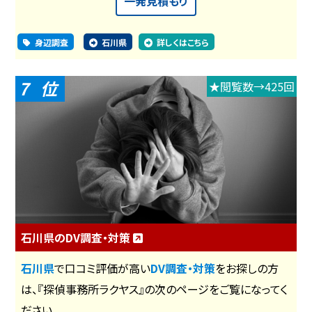
一発見積もり
身辺調査
石川県
詳しくはこちら
7
★閲覧数→425回
石川県のDV調査・対策
石川県
で口コミ評価が高い
DV調査・対策
をお探しの方
は、『探偵事務所ラクヤス』の次のページをご覧になってく
ださい。