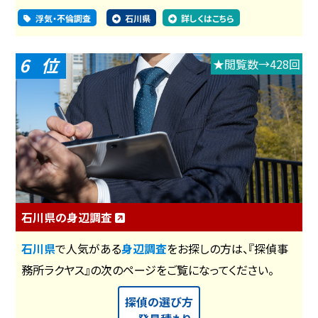
浮気・不倫調査
石川県
詳しくはこちら
6
★閲覧数→428回
石川県の身辺調査
石川県
で人気がある
身辺調査
をお探しの方は、『探偵事
務所ラクヤス』の次のページをご覧になってください。
探偵の選び方