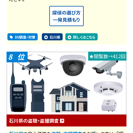
探偵の選び方
一発見積もり
DV調査・対策
石川県
詳しくはこちら
8
★閲覧数→412回
石川県の盗聴・盗撮調査