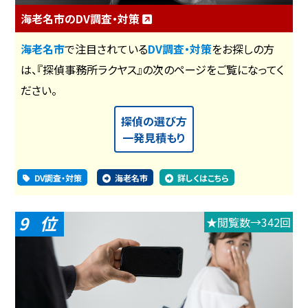
海老名市のDV調査・対策
海老名市
で注目されている
DV調査・対策
をお探しの方
は、『探偵事務所ラクヤス』の次のページをご覧になってく
ださい。
探偵の選び方
一発見積もり
DV調査・対策
海老名市
詳しくはこちら
9
★閲覧数→342回