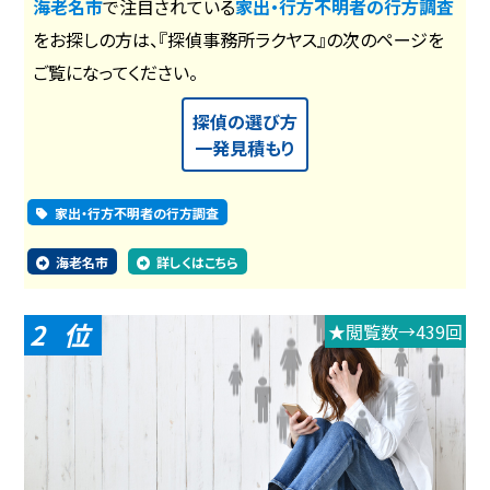
海老名市
で注目されている
家出・行方不明者の行方調査
をお探しの方は、『探偵事務所ラクヤス』の次のページを
ご覧になってください。
探偵の選び方
一発見積もり
家出・行方不明者の行方調査
海老名市
詳しくはこちら
2
★閲覧数→439回