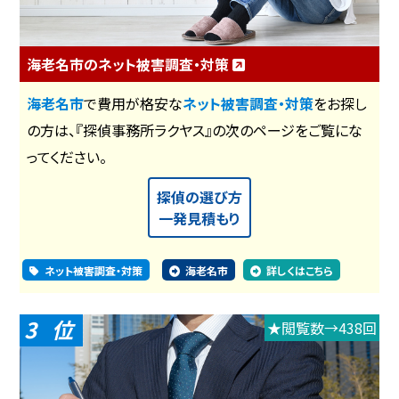
海老名市のネット被害調査・対策
海老名市
で費用が格安な
ネット被害調査・対策
をお探し
の方は、『探偵事務所ラクヤス』の次のページをご覧にな
ってください。
探偵の選び方
一発見積もり
ネット被害調査・対策
海老名市
詳しくはこちら
3
★閲覧数→438回