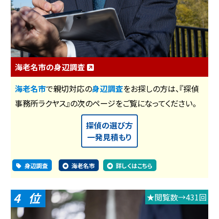
海老名市の身辺調査
海老名市
で親切対応の
身辺調査
をお探しの方は、『探偵
事務所ラクヤス』の次のページをご覧になってください。
探偵の選び方
一発見積もり
身辺調査
海老名市
詳しくはこちら
4
★閲覧数→431回