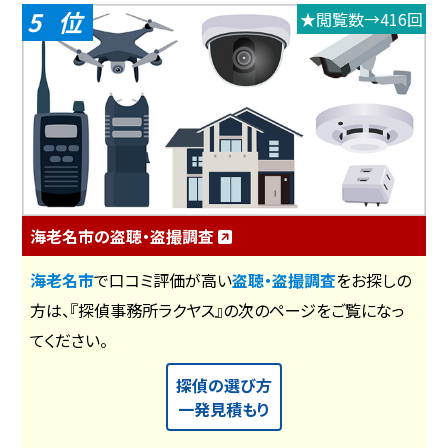
5
★閲覧数→416回
海老名市の盗聴・盗撮調査
海老名市
で口コミ評価が高い
盗聴・盗撮調査
をお探しの
方は、『探偵事務所ラクヤス』の次のページをご覧になっ
てください。
探偵の選び方
一発見積もり