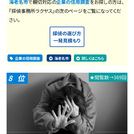
海老名市
で親切対応の
企業の信用調査
をお探しの方は、
『探偵事務所ラクヤス』の次のページをご覧になってくだ
さい。
探偵の選び方
一発見積もり
企業の信用調査
海老名市
詳しくはこちら
8
★閲覧数→369回