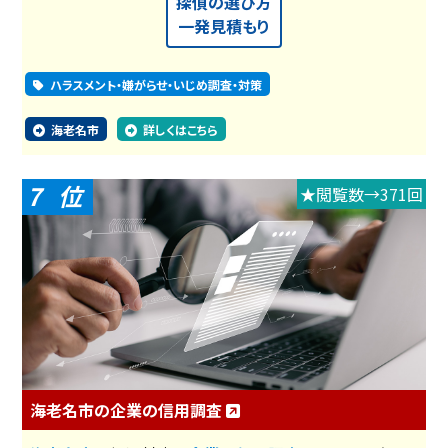
探偵の選び方
一発見積もり
ハラスメント・嫌がらせ・いじめ調査・対策
海老名市
詳しくはこちら
7
★閲覧数→371回
海老名市の企業の信用調査