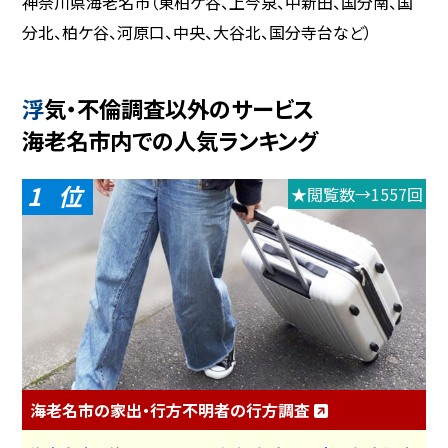
神奈川県海老名市（東柏ケ谷、上今泉、中新田、国分南、国
分北、柏ケ谷、河原口、中央、大谷北、国分寺台など）
浮気・不倫調査以外のサービス
海老名市内での人気ランキング
1
★閲覧数→1557回
海老名市の家出・行方不明者の行方調査