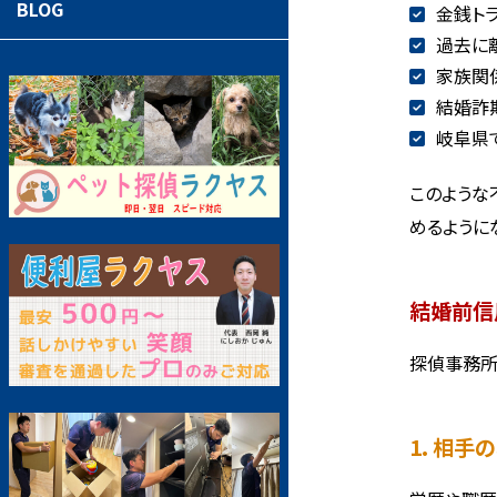
BLOG
金銭ト
過去に
家族関
結婚詐
岐阜県
このような
めるように
結婚前信
探偵事務所
1. 相