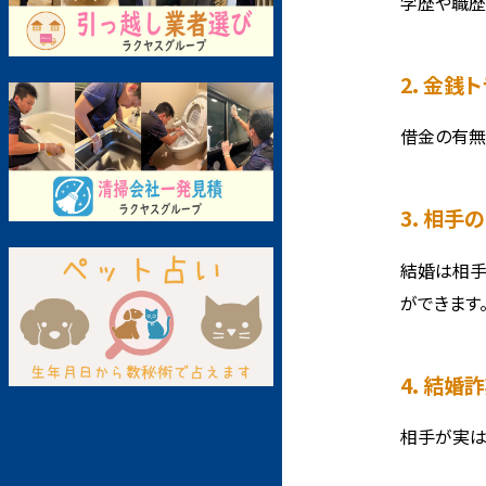
学歴や職歴
2. 金
借金の有無
3. 相
結婚は相手
ができます
4. 結
相手が実は