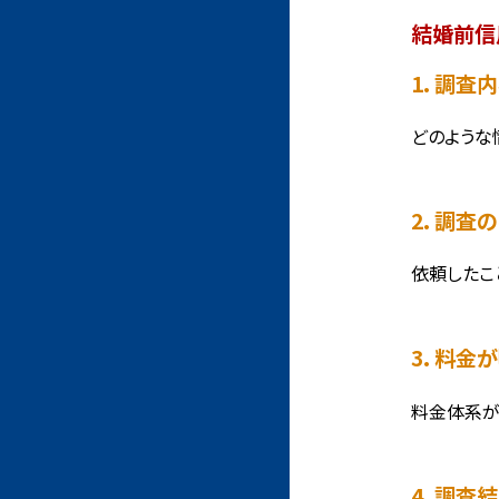
結婚前信
1. 調
どのような
2. 調
依頼したこ
3. 料
料金体系が
4. 調