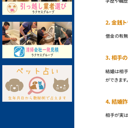
学歴や職歴
2. 金
借金の有無
3. 相
結婚は相手
ができます
4. 結
相手が実は