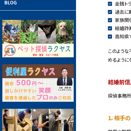
BLOG
金銭ト
過去に
家族関
結婚詐
高知県
このような
めるように
結婚前信
探偵事務所
1. 相