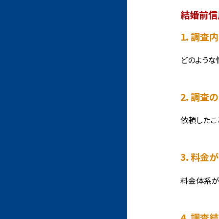
結婚前信
1. 調
どのような
2. 調
依頼したこ
3. 料
料金体系が
4. 調