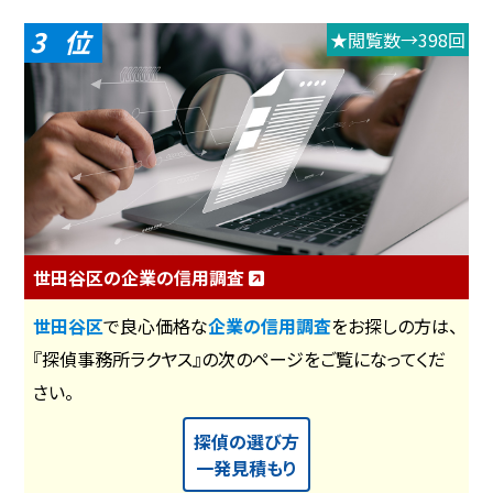
3
★閲覧数→398回
世田谷区の企業の信用調査
世田谷区
で良心価格な
企業の信用調査
をお探しの方は、
『探偵事務所ラクヤス』の次のページをご覧になってくだ
さい。
探偵の選び方
一発見積もり