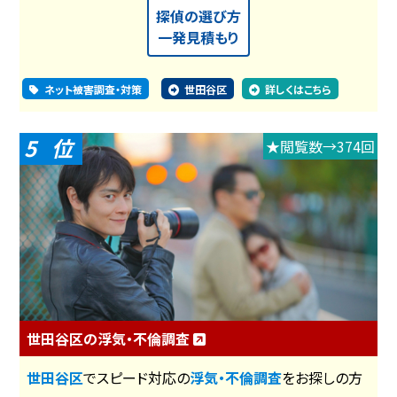
探偵の選び方
一発見積もり
ネット被害調査・対策
世田谷区
詳しくはこちら
5
★閲覧数→374回
世田谷区の浮気・不倫調査
世田谷区
でスピード対応の
浮気・不倫調査
をお探しの方