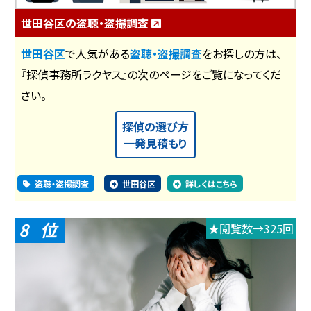
世田谷区の盗聴・盗撮調査
世田谷区
で人気がある
盗聴・盗撮調査
をお探しの方は、
『探偵事務所ラクヤス』の次のページをご覧になってくだ
さい。
探偵の選び方
一発見積もり
盗聴・盗撮調査
世田谷区
詳しくはこちら
8
★閲覧数→325回