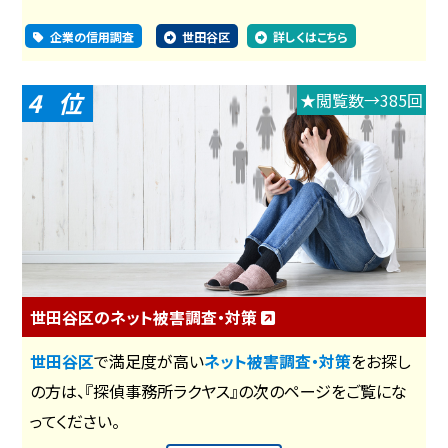
企業の信用調査
世田谷区
詳しくはこちら
4
★閲覧数→385回
世田谷区のネット被害調査・対策
世田谷区
で満足度が高い
ネット被害調査・対策
をお探し
の方は、『探偵事務所ラクヤス』の次のページをご覧にな
ってください。