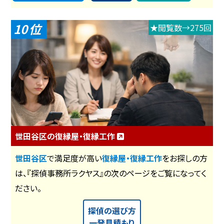
10
★閲覧数→275回
世田谷区の復縁屋・復縁工作
世田谷区
で満足度が高い
復縁屋・復縁工作
をお探しの方
は、『探偵事務所ラクヤス』の次のページをご覧になってく
ださい。
探偵の選び方
一発見積もり