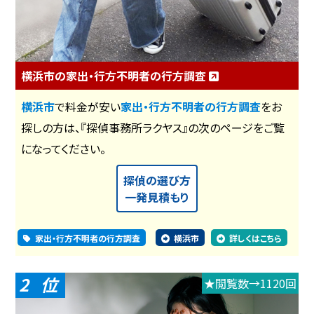
横浜市の家出・行方不明者の行方調査
横浜市
で料金が安い
家出・行方不明者の行方調査
をお
探しの方は、『探偵事務所ラクヤス』の次のページをご覧
になってください。
探偵の選び方
一発見積もり
家出・行方不明者の行方調査
横浜市
詳しくはこちら
2
★閲覧数→1120回