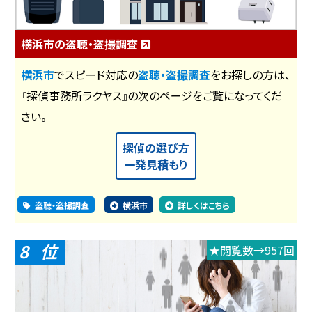
横浜市の盗聴・盗撮調査
横浜市
でスピード対応の
盗聴・盗撮調査
をお探しの方は、
『探偵事務所ラクヤス』の次のページをご覧になってくだ
さい。
探偵の選び方
一発見積もり
盗聴・盗撮調査
横浜市
詳しくはこちら
8
★閲覧数→957回