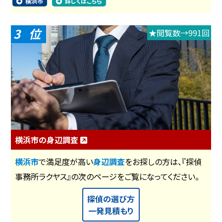
横浜市
詳しくはこちら
3
★閲覧数→991回
横浜市の身辺調査
横浜市
で満足度が高い
身辺調査
をお探しの方は、『探偵
事務所ラクヤス』の次のページをご覧になってください。
探偵の選び方
一発見積もり