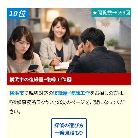
10
★閲覧数→599回
横浜市の復縁屋・復縁工作
横浜市
で親切対応の
復縁屋・復縁工作
をお探しの方は、
『探偵事務所ラクヤス』の次のページをご覧になってくだ
さい。
探偵の選び方
一発見積もり