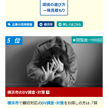
探偵の選び方
一発見積もり
企業の信用調査
横浜市
詳しくはこちら
5
★閲覧数→990回
横浜市のDV調査・対策
横浜市
で親切対応の
DV調査・対策
をお探しの方は、『探