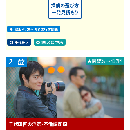
探偵の選び方
一発見積もり
家出・行方不明者の行方調査
千代田区
詳しくはこちら
2
★閲覧数→417回
千代田区の浮気・不倫調査