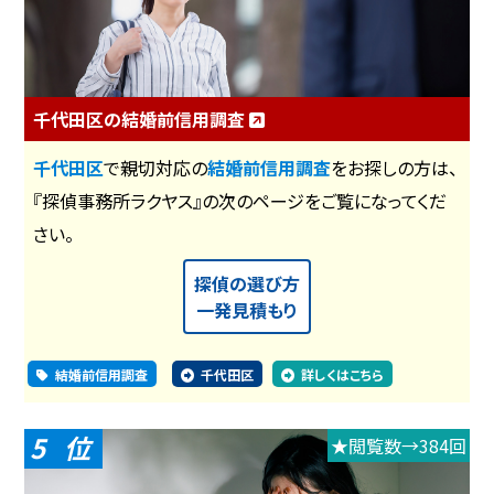
千代田区の結婚前信用調査
千代田区
で親切対応の
結婚前信用調査
をお探しの方は、
『探偵事務所ラクヤス』の次のページをご覧になってくだ
さい。
探偵の選び方
一発見積もり
結婚前信用調査
千代田区
詳しくはこちら
5
★閲覧数→384回