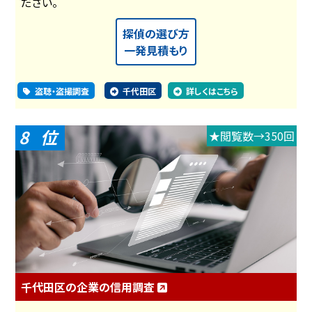
ださい。
探偵の選び方
一発見積もり
盗聴・盗撮調査
千代田区
詳しくはこちら
8
★閲覧数→350回
千代田区の企業の信用調査