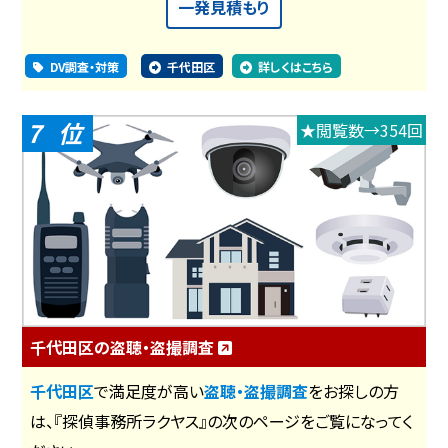
一発見積もり
DV調査・対策
千代田区
詳しくはこちら
7
★閲覧数→354回
千代田区の盗聴・盗撮調査
千代田区
で満足度が高い
盗聴・盗撮調査
をお探しの方
は、『探偵事務所ラクヤス』の次のページをご覧になってく