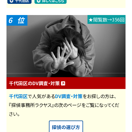
千代田区
詳しくはこちら
6
★閲覧数→356回
千代田区のDV調査・対策
千代田区
で人気がある
DV調査・対策
をお探しの方は、
『探偵事務所ラクヤス』の次のページをご覧になってくだ
さい。
探偵の選び方