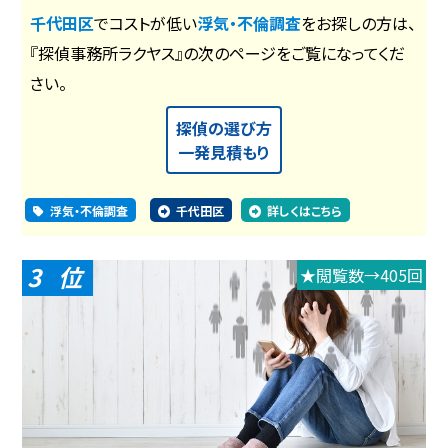
千代田区
でコストが低い
浮気・不倫調査
をお探しの方は、
『探偵事務所ラクヤス』の次のページをご覧になってくだ
さい。
探偵の選び方
一発見積もり
浮気・不倫調査
千代田区
詳しくはこちら
3
★閲覧数→405回