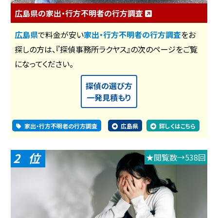
広島県の家出・行方不明者の行方調査
広島県
で料金が安い
家出・行方不明者の行方調査
をお
探しの方は、『探偵事務所ラクヤス』の次のページをご覧
になってください。
探偵の選び方
一発見積もり
家出・行方不明者の行方調査
広島県
詳しくはこちら
2
★閲覧数→538回