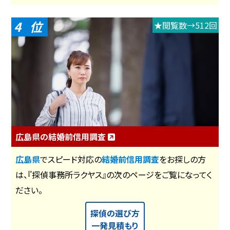
4
★閲覧数→512回
広島県の結婚前信用調査
広島県
でスピード対応の
結婚前信用調査
をお探しの方
は、『探偵事務所ラクヤス』の次のページをご覧になってく
ださい。
探偵の選び方
一発見積もり