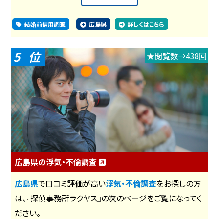
結婚前信用調査
広島県
詳しくはこちら
5
★閲覧数→438回
広島県の浮気・不倫調査
広島県
で口コミ評価が高い
浮気・不倫調査
をお探しの方
は、『探偵事務所ラクヤス』の次のページをご覧になってく
ださい。