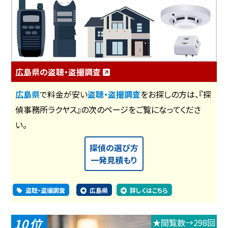
広島県の盗聴・盗撮調査
広島県
で料金が安い
盗聴・盗撮調査
をお探しの方は、『探
偵事務所ラクヤス』の次のページをご覧になってくださ
い。
探偵の選び方
一発見積もり
盗聴・盗撮調査
広島県
詳しくはこちら
10
★閲覧数→298回