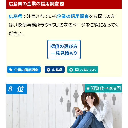
広島県の企業の信用調査
広島県
で注目されている
企業の信用調査
をお探しの方
は、『探偵事務所ラクヤス』の次のページをご覧になってく
ださい。
探偵の選び方
一発見積もり
企業の信用調査
広島県
詳しくはこちら
8
★閲覧数→368回