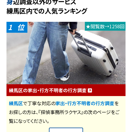
身辺調査以外のサービス
練馬区内での人気ランキング
1
★閲覧数→1258回
練馬区の家出・行方不明者の行方調査
練馬区
で丁寧な対応の
家出・行方不明者の行方調査
を
お探しの方は、『探偵事務所ラクヤス』の次のページをご
覧になってください。