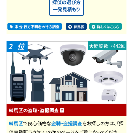
探偵の選び方
一発見積もり
家出・行方不明者の行方調査
練馬区
詳しくはこちら
2
★閲覧数→442回
練馬区の盗聴・盗撮調査
練馬区
で良心価格な
盗聴・盗撮調査
をお探しの方は、『探
偵事務所ラクヤス』の次のページをご覧になってくださ