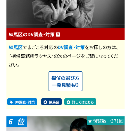
練馬区のDV調査・対策
練馬区
でまごころ対応の
DV調査・対策
をお探しの方は、
『探偵事務所ラクヤス』の次のページをご覧になってくだ
さい。
探偵の選び方
一発見積もり
DV調査・対策
練馬区
詳しくはこちら
6
★閲覧数→371回