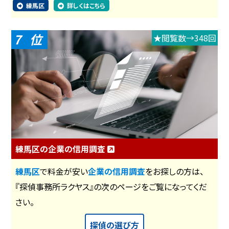
練馬区
詳しくはこちら
7
★閲覧数→348回
練馬区の企業の信用調査
練馬区
で料金が安い
企業の信用調査
をお探しの方は、
『探偵事務所ラクヤス』の次のページをご覧になってくだ
さい。
探偵の選び方