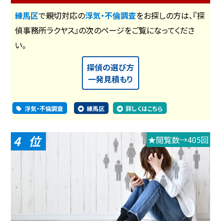
練馬区
で親切対応の
浮気・不倫調査
をお探しの方は、『探
偵事務所ラクヤス』の次のページをご覧になってくださ
い。
探偵の選び方
一発見積もり
浮気・不倫調査
練馬区
詳しくはこちら
4
★閲覧数→405回