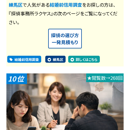
練馬区
で人気がある
結婚前信用調査
をお探しの方は、
『探偵事務所ラクヤス』の次のページをご覧になってくだ
さい。
探偵の選び方
一発見積もり
結婚前信用調査
練馬区
詳しくはこちら
10
★閲覧数→268回