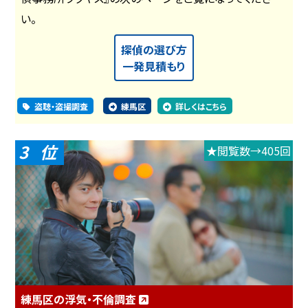
い。
探偵の選び方
一発見積もり
盗聴・盗撮調査
練馬区
詳しくはこちら
3
★閲覧数→405回
練馬区の浮気・不倫調査