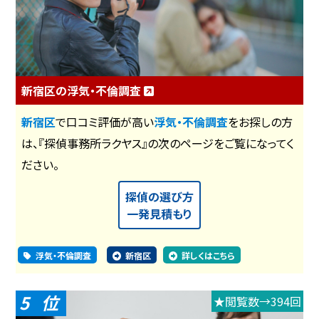
新宿区の浮気・不倫調査
新宿区
で口コミ評価が高い
浮気・不倫調査
をお探しの方
は、『探偵事務所ラクヤス』の次のページをご覧になってく
ださい。
探偵の選び方
一発見積もり
浮気・不倫調査
新宿区
詳しくはこちら
5
★閲覧数→394回