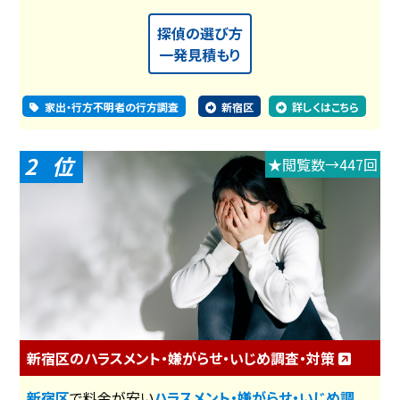
探偵の選び方
一発見積もり
家出・行方不明者の行方調査
新宿区
詳しくはこちら
2
★閲覧数→447回
新宿区のハラスメント・嫌がらせ・いじめ調査・対策
新宿区
で料金が安い
ハラスメント・嫌がらせ・いじめ調