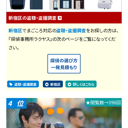
新宿区の盗聴・盗撮調査
新宿区
でまごころ対応の
盗聴・盗撮調査
をお探しの方は、
『探偵事務所ラクヤス』の次のページをご覧になってくだ
さい。
探偵の選び方
一発見積もり
盗聴・盗撮調査
新宿区
詳しくはこちら
4
★閲覧数→396回