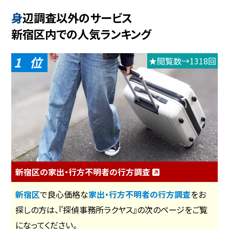
身辺調査以外のサービス
新宿区内での人気ランキング
1
★閲覧数→1318回
新宿区の家出・行方不明者の行方調査
新宿区
で良心価格な
家出・行方不明者の行方調査
をお
探しの方は、『探偵事務所ラクヤス』の次のページをご覧
になってください。