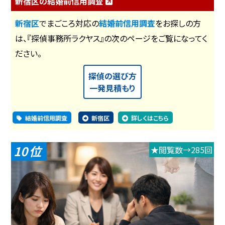
新宿区の結婚前信用調査
新宿区
でまごころ対応の
結婚前信用調査
をお探しの方
は、『探偵事務所ラクヤス』の次のページをご覧になってく
ださい。
探偵の選び方
一発見積もり
結婚前信用調査
新宿区
詳しくはこちら
10
★閲覧数→285回