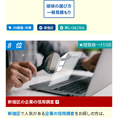
探偵の選び方
一発見積もり
DV調査・対策
新宿区
詳しくはこちら
8
★閲覧数→355回
新宿区の企業の信用調査
新宿区
で人気がある
企業の信用調査
をお探しの方は、