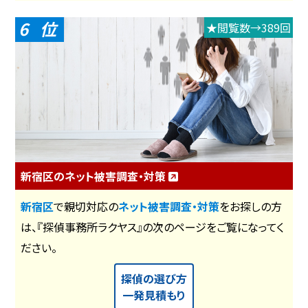
6
★閲覧数→389回
新宿区のネット被害調査・対策
新宿区
で親切対応の
ネット被害調査・対策
をお探しの方
は、『探偵事務所ラクヤス』の次のページをご覧になってく
ださい。
探偵の選び方
一発見積もり