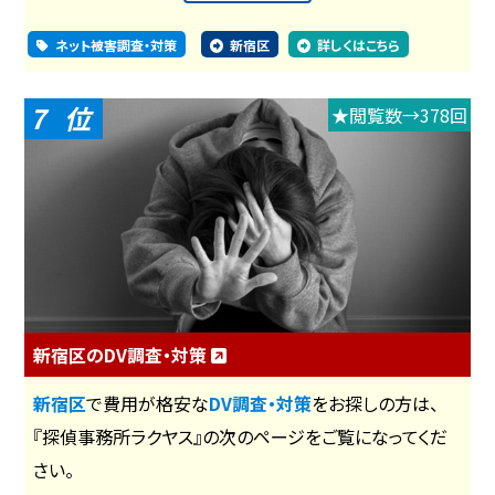
ネット被害調査・対策
新宿区
詳しくはこちら
7
★閲覧数→378回
新宿区のDV調査・対策
新宿区
で費用が格安な
DV調査・対策
をお探しの方は、
『探偵事務所ラクヤス』の次のページをご覧になってくだ
さい。