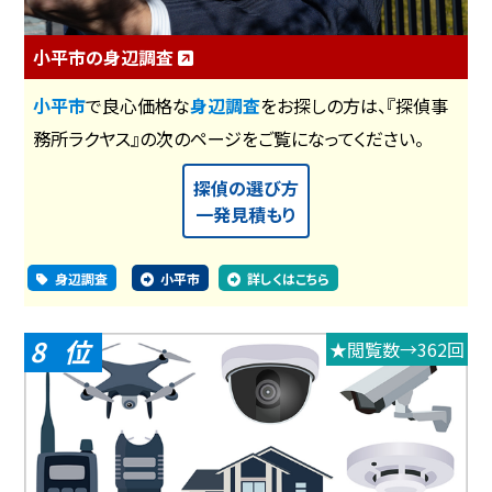
小平市の身辺調査
小平市
で良心価格な
身辺調査
をお探しの方は、『探偵事
務所ラクヤス』の次のページをご覧になってください。
探偵の選び方
一発見積もり
身辺調査
小平市
詳しくはこちら
8
★閲覧数→362回