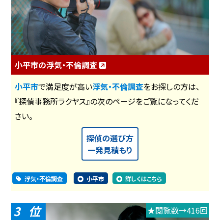
小平市の浮気・不倫調査
小平市
で満足度が高い
浮気・不倫調査
をお探しの方は、
『探偵事務所ラクヤス』の次のページをご覧になってくだ
さい。
探偵の選び方
一発見積もり
浮気・不倫調査
小平市
詳しくはこちら
3
★閲覧数→416回