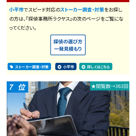
小平市
でスピード対応の
ストーカー調査・対策
をお探し
の方は、『探偵事務所ラクヤス』の次のページをご覧にな
ってください。
探偵の選び方
一発見積もり
ストーカー調査・対策
小平市
詳しくはこちら
7
★閲覧数→363回