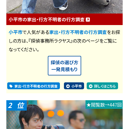
小平市の家出・行方不明者の行方調査
小平市
で人気がある
家出・行方不明者の行方調査
をお探
しの方は、『探偵事務所ラクヤス』の次のページをご覧に
なってください。
探偵の選び方
一発見積もり
家出・行方不明者の行方調査
小平市
詳しくはこちら
2
★閲覧数→447回