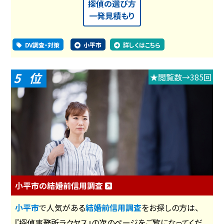
探偵の選び方
一発見積もり
DV調査・対策
小平市
詳しくはこちら
5
★閲覧数→385回
小平市の結婚前信用調査
小平市
で人気がある
結婚前信用調査
をお探しの方は、
『探偵事務所ラクヤス』の次のページをご覧になってくだ