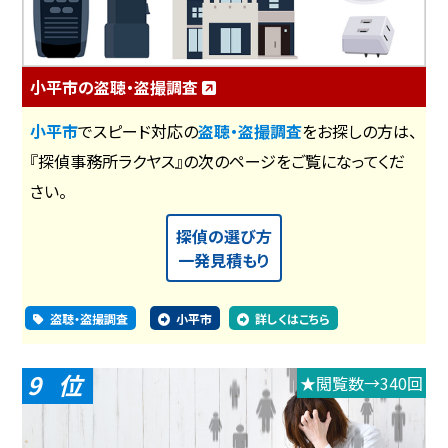
小平市の盗聴・盗撮調査
小平市
でスピード対応の
盗聴・盗撮調査
をお探しの方は、
『探偵事務所ラクヤス』の次のページをご覧になってくだ
さい。
探偵の選び方
一発見積もり
盗聴・盗撮調査
小平市
詳しくはこちら
9
★閲覧数→340回