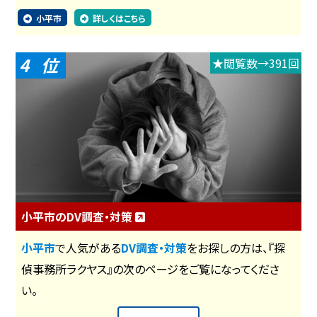
小平市
詳しくはこちら
4
★閲覧数→391回
小平市のDV調査・対策
小平市
で人気がある
DV調査・対策
をお探しの方は、『探
偵事務所ラクヤス』の次のページをご覧になってくださ
い。