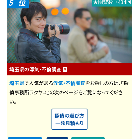
5
★閲覧数→434回
埼玉県の浮気・不倫調査
埼玉県
で人気がある
浮気・不倫調査
をお探しの方は、『探
偵事務所ラクヤス』の次のページをご覧になってくださ
い。
探偵の選び方
一発見積もり