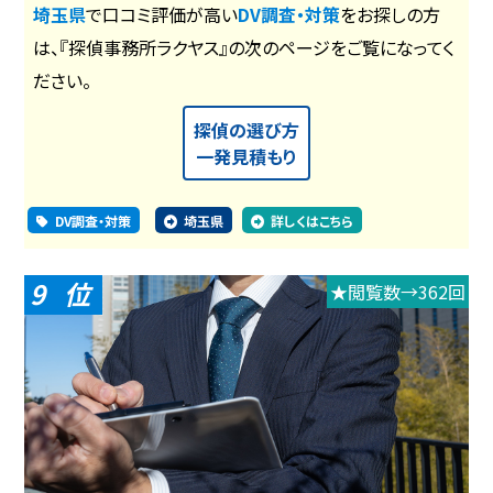
埼玉県
で口コミ評価が高い
DV調査・対策
をお探しの方
は、『探偵事務所ラクヤス』の次のページをご覧になってく
ださい。
探偵の選び方
一発見積もり
DV調査・対策
埼玉県
詳しくはこちら
9
★閲覧数→362回