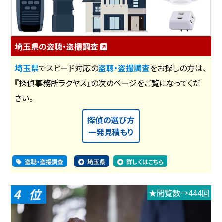
埼玉県の盗聴・盗撮調査
埼玉県
でスピード対応の
盗聴・盗撮調査
をお探しの方は、
『探偵事務所ラクヤス』の次のページをご覧になってくだ
さい。
探偵の選び方
一発見積もり
盗聴・盗撮調査
埼玉県
詳しくはこちら
4
★閲覧数→444回