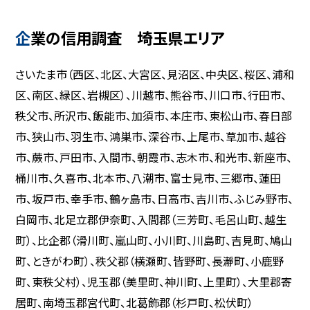
企業の信用調査 埼玉県エリア
さいたま市（西区、北区、大宮区、見沼区、中央区、桜区、浦和
区、南区、緑区、岩槻区）、川越市、熊谷市、川口市、行田市、
秩父市、所沢市、飯能市、加須市、本庄市、東松山市、春日部
市、狭山市、羽生市、鴻巣市、深谷市、上尾市、草加市、越谷
市、蕨市、戸田市、入間市、朝霞市、志木市、和光市、新座市、
桶川市、久喜市、北本市、八潮市、富士見市、三郷市、蓮田
市、坂戸市、幸手市、鶴ヶ島市、日高市、吉川市、ふじみ野市、
白岡市、北足立郡伊奈町、入間郡（三芳町、毛呂山町、越生
町）、比企郡（滑川町、嵐山町、小川町、川島町、吉見町、鳩山
町、ときがわ町）、秩父郡（横瀬町、皆野町、長瀞町、小鹿野
町、東秩父村）、児玉郡（美里町、神川町、上里町）、大里郡寄
居町、南埼玉郡宮代町、北葛飾郡（杉戸町、松伏町）