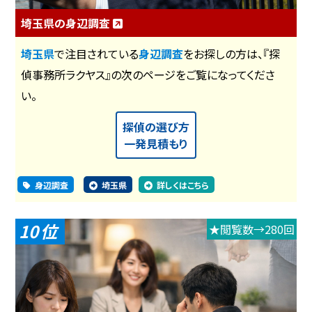
埼玉県の身辺調査
埼玉県
で注目されている
身辺調査
をお探しの方は、『探
偵事務所ラクヤス』の次のページをご覧になってくださ
い。
探偵の選び方
一発見積もり
身辺調査
埼玉県
詳しくはこちら
10
★閲覧数→280回