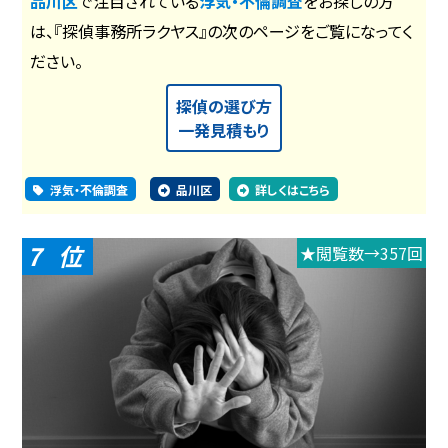
品川区
で注目されている
浮気・不倫調査
をお探しの方
は、『探偵事務所ラクヤス』の次のページをご覧になってく
ださい。
探偵の選び方
一発見積もり
浮気・不倫調査
品川区
詳しくはこちら
7
★閲覧数→357回