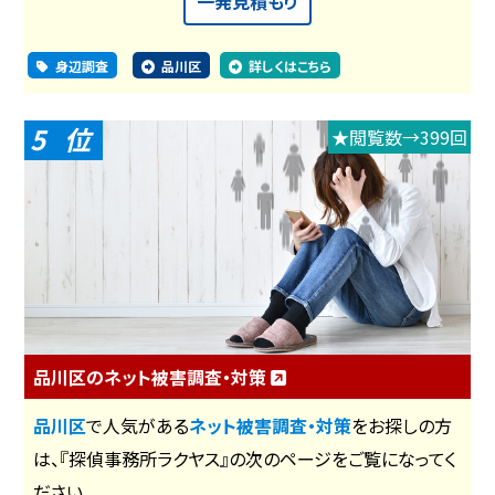
一発見積もり
身辺調査
品川区
詳しくはこちら
5
★閲覧数→399回
品川区のネット被害調査・対策
品川区
で人気がある
ネット被害調査・対策
をお探しの方
は、『探偵事務所ラクヤス』の次のページをご覧になってく
ださい。