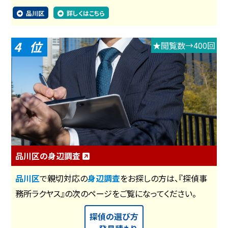
品川区
詳しくはこちら
4
★閲覧数→400回
品川区の身辺調査
品川区
で親切対応の
身辺調査
をお探しの方は、『探偵事
務所ラクヤス』の次のページをご覧になってください。
探偵の選び方