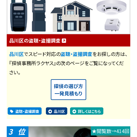
品川区の盗聴・盗撮調査
品川区
でスピード対応の
盗聴・盗撮調査
をお探しの方は、
『探偵事務所ラクヤス』の次のページをご覧になってくだ
さい。
探偵の選び方
一発見積もり
盗聴・盗撮調査
品川区
詳しくはこちら
3
★閲覧数→414回