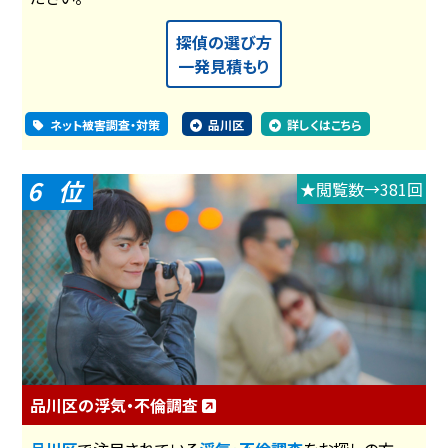
探偵の選び方
一発見積もり
ネット被害調査・対策
品川区
詳しくはこちら
6
★閲覧数→381回
品川区の浮気・不倫調査