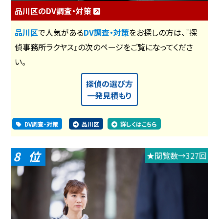
品川区のDV調査・対策
品川区
で人気がある
DV調査・対策
をお探しの方は、『探
偵事務所ラクヤス』の次のページをご覧になってくださ
い。
探偵の選び方
一発見積もり
DV調査・対策
品川区
詳しくはこちら
8
★閲覧数→327回