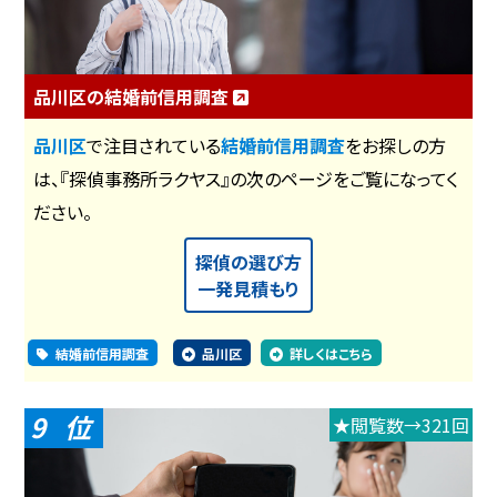
品川区の結婚前信用調査
品川区
で注目されている
結婚前信用調査
をお探しの方
は、『探偵事務所ラクヤス』の次のページをご覧になってく
ださい。
探偵の選び方
一発見積もり
結婚前信用調査
品川区
詳しくはこちら
9
★閲覧数→321回