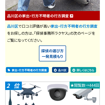
品川区の家出・行方不明者の行方調査
品川区
で口コミ評価が高い
家出・行方不明者の行方調査
をお探しの方は、『探偵事務所ラクヤス』の次のページを
ご覧になってください。
探偵の選び方
一発見積もり
家出・行方不明者の行方調査
品川区
詳しくはこちら
2
★閲覧数→444回