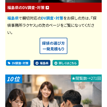
福島県のDV調査・対策
福島県
で親切対応の
DV調査・対策
をお探しの方は、『探
偵事務所ラクヤス』の次のページをご覧になってくださ
い。
探偵の選び方
一発見積もり
DV調査・対策
福島県
詳しくはこちら
10
★閲覧数→271回