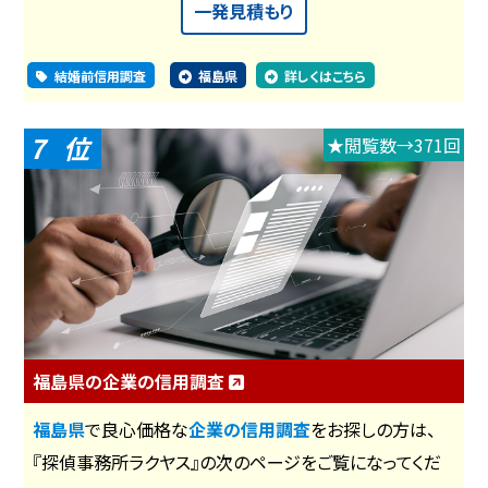
一発見積もり
結婚前信用調査
福島県
詳しくはこちら
7
★閲覧数→371回
福島県の企業の信用調査
福島県
で良心価格な
企業の信用調査
をお探しの方は、
『探偵事務所ラクヤス』の次のページをご覧になってくだ