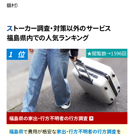
舘村）
ストーカー調査・対策以外のサービス
福島県内での人気ランキング
1
★閲覧数→1596回
福島県の家出・行方不明者の行方調査
福島県
で費用が格安な
家出・行方不明者の行方調査
を