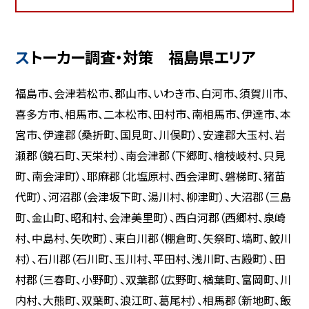
ストーカー調査・対策 福島県エリア
福島市、会津若松市、郡山市、いわき市、白河市、須賀川市、
喜多方市、相馬市、二本松市、田村市、南相馬市、伊達市、本
宮市、伊達郡（桑折町、国見町、川俣町）、安達郡大玉村、岩
瀬郡（鏡石町、天栄村）、南会津郡（下郷町、檜枝岐村、只見
町、南会津町）、耶麻郡（北塩原村、西会津町、磐梯町、猪苗
代町）、河沼郡（会津坂下町、湯川村、柳津町）、大沼郡（三島
町、金山町、昭和村、会津美里町）、西白河郡（西郷村、泉崎
村、中島村、矢吹町）、東白川郡（棚倉町、矢祭町、塙町、鮫川
村）、石川郡（石川町、玉川村、平田村、浅川町、古殿町）、田
村郡（三春町、小野町）、双葉郡（広野町、楢葉町、富岡町、川
内村、大熊町、双葉町、浪江町、葛尾村）、相馬郡（新地町、飯