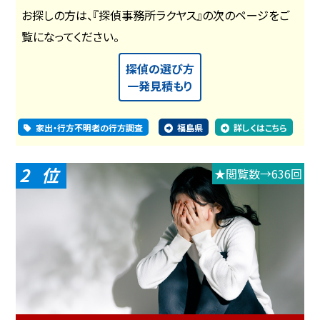
お探しの方は、『探偵事務所ラクヤス』の次のページをご
覧になってください。
探偵の選び方
一発見積もり
家出・行方不明者の行方調査
福島県
詳しくはこちら
2
★閲覧数→636回