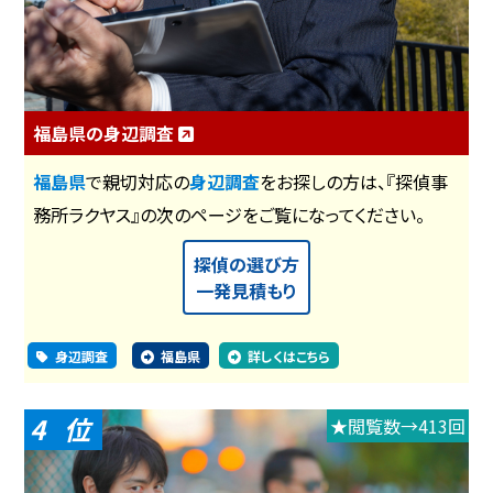
福島県の身辺調査
福島県
で親切対応の
身辺調査
をお探しの方は、『探偵事
務所ラクヤス』の次のページをご覧になってください。
探偵の選び方
一発見積もり
身辺調査
福島県
詳しくはこちら
4
★閲覧数→413回