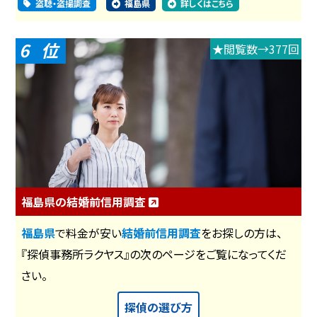
盗聴・盗撮調査
福島県
詳しくはこちら
6
★閲覧数→377回
福島県の結婚前信用調査
福島県
で料金が安い
結婚前信用調査
をお探しの方は、
『探偵事務所ラクヤス』の次のページをご覧になってくだ
さい。
探偵の選び方