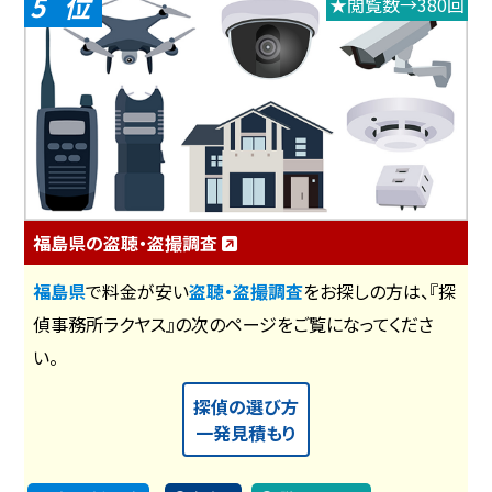
5
★閲覧数→380回
福島県の盗聴・盗撮調査
福島県
で料金が安い
盗聴・盗撮調査
をお探しの方は、『探
偵事務所ラクヤス』の次のページをご覧になってくださ
い。
探偵の選び方
一発見積もり