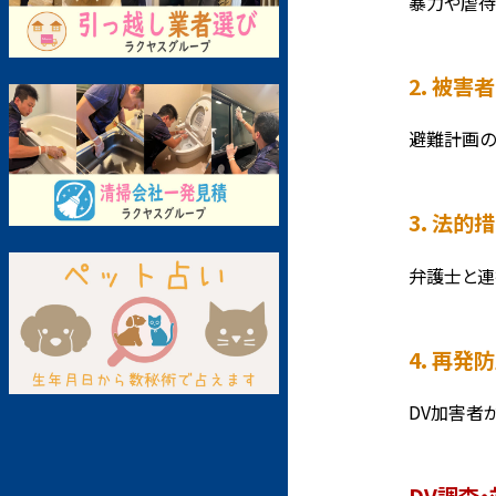
暴力や虐待
2. 被害
避難計画の
3. 法的
弁護士と連
4. 再発
DV加害者
DV調査