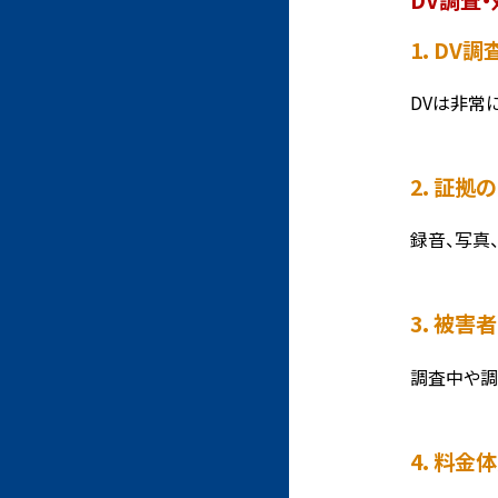
1. D
DVは非常
2. 証
録音、写真
3. 被
調査中や調
4. 料