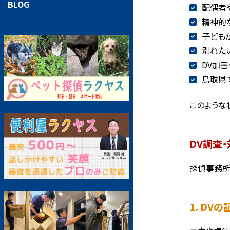
BLOG
配偶者
精神的
子ども
別れた
DV加
鳥取県
このような
DV調査
探偵事務所
1. DV