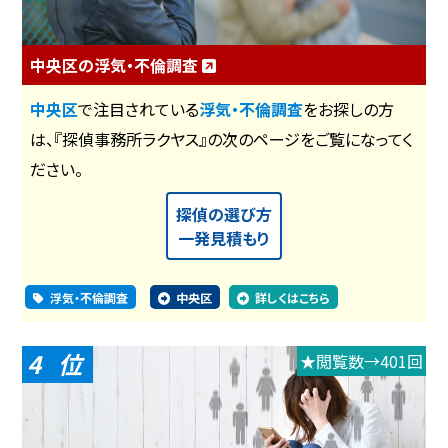
中央区の浮気・不倫調査
中央区
で注目されている
浮気・不倫調査
をお探しの方
は、『探偵事務所ラクヤス』の次のページをご覧になってく
ださい。
探偵の選び方
一発見積もり
浮気・不倫調査
中央区
詳しくはこちら
4
★閲覧数→401回