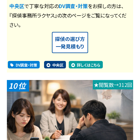
中央区
で丁寧な対応の
DV調査・対策
をお探しの方は、
『探偵事務所ラクヤス』の次のページをご覧になってくだ
さい。
探偵の選び方
一発見積もり
DV調査・対策
中央区
詳しくはこちら
10
★閲覧数→312回