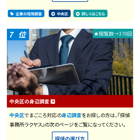
企業の信用調査
中央区
詳しくはこちら
7
★閲覧数→370回
中央区の身辺調査
中央区
でまごころ対応の
身辺調査
をお探しの方は、『探偵
事務所ラクヤス』の次のページをご覧になってください。
探偵の選び方