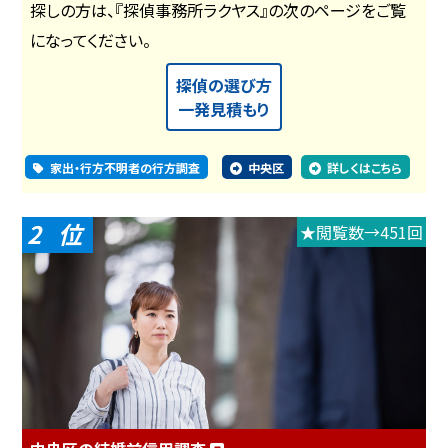
探しの方は、『探偵事務所ラクヤス』の次のページをご覧
になってください。
探偵の選び方
一発見積もり
家出・行方不明者の行方調査
中央区
詳しくはこちら
2
★閲覧数→451回