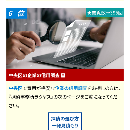
6
★閲覧数→395回
中央区の企業の信用調査
中央区
で費用が格安な
企業の信用調査
をお探しの方は、
『探偵事務所ラクヤス』の次のページをご覧になってくだ
さい。
探偵の選び方
一発見積もり