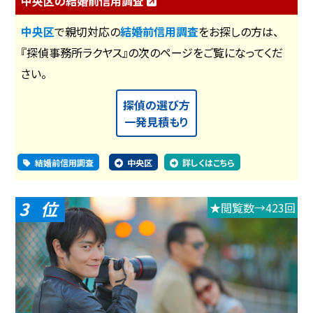
中央区の結婚前信用調査
中央区
で親切対応の
結婚前信用調査
をお探しの方は、
『探偵事務所ラクヤス』の次のページをご覧になってくだ
さい。
探偵の選び方
一発見積もり
結婚前信用調査
中央区
詳しくはこちら
3
★閲覧数→423回