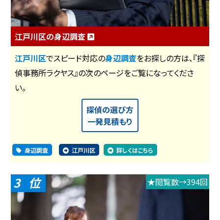
江戸川区の身辺調査
江戸川区
でスピード対応の
身辺調査
をお探しの方は、『探
偵事務所ラクヤス』の次のページをご覧になってくださ
い。
探偵の選び方
一発見積もり
身辺調査
江戸川区
詳しくはこちら
3
★閲覧数→394回