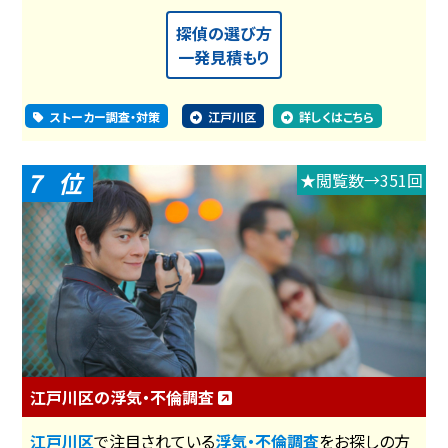
探偵の選び方
一発見積もり
ストーカー調査・対策
江戸川区
詳しくはこちら
7
★閲覧数→351回
江戸川区の浮気・不倫調査
江戸川区
で注目されている
浮気・不倫調査
をお探しの方