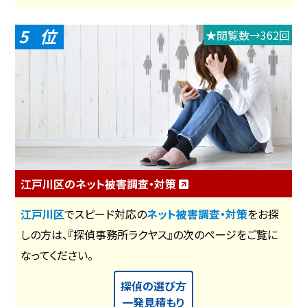
5
★閲覧数→362回
江戸川区のネット被害調査・対策
江戸川区
でスピード対応の
ネット被害調査・対策
をお探
しの方は、『探偵事務所ラクヤス』の次のページをご覧に
なってください。
探偵の選び方
一発見積もり