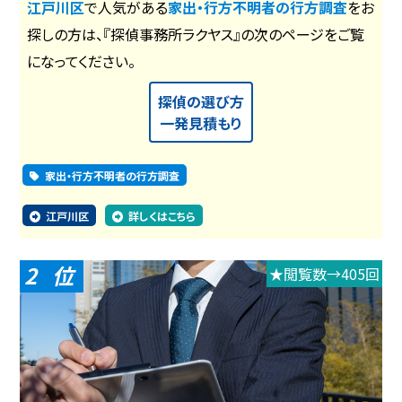
江戸川区
で人気がある
家出・行方不明者の行方調査
をお
探しの方は、『探偵事務所ラクヤス』の次のページをご覧
になってください。
探偵の選び方
一発見積もり
家出・行方不明者の行方調査
江戸川区
詳しくはこちら
2
★閲覧数→405回