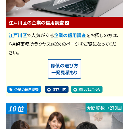
江戸川区の企業の信用調査
江戸川区
で人気がある
企業の信用調査
をお探しの方は、
『探偵事務所ラクヤス』の次のページをご覧になってくだ
さい。
探偵の選び方
一発見積もり
企業の信用調査
江戸川区
詳しくはこちら
10
★閲覧数→279回