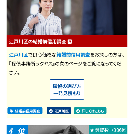
江戸川区の結婚前信用調査
江戸川区
で良心価格な
結婚前信用調査
をお探しの方は、
『探偵事務所ラクヤス』の次のページをご覧になってくだ
さい。
探偵の選び方
一発見積もり
結婚前信用調査
江戸川区
詳しくはこちら
4
★閲覧数→386回