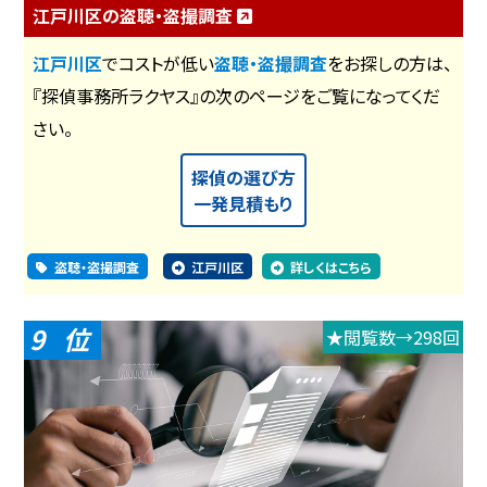
江戸川区の盗聴・盗撮調査
江戸川区
でコストが低い
盗聴・盗撮調査
をお探しの方は、
『探偵事務所ラクヤス』の次のページをご覧になってくだ
さい。
探偵の選び方
一発見積もり
盗聴・盗撮調査
江戸川区
詳しくはこちら
9
★閲覧数→298回