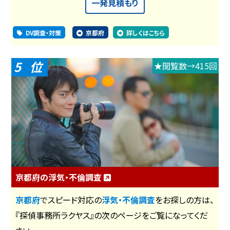
一発見積もり
DV調査・対策
京都府
詳しくはこちら
5
★閲覧数→415回
京都府の浮気・不倫調査
京都府
でスピード対応の
浮気・不倫調査
をお探しの方は、
『探偵事務所ラクヤス』の次のページをご覧になってくだ