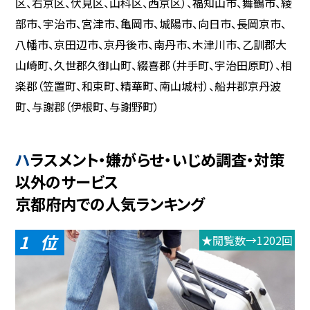
区、右京区、伏見区、山科区、西京区）、福知山市、舞鶴市、綾
部市、宇治市、宮津市、亀岡市、城陽市、向日市、長岡京市、
八幡市、京田辺市、京丹後市、南丹市、木津川市、乙訓郡大
山崎町、久世郡久御山町、綴喜郡（井手町、宇治田原町）、相
楽郡（笠置町、和束町、精華町、南山城村）、船井郡京丹波
町、与謝郡（伊根町、与謝野町）
ハラスメント・嫌がらせ・いじめ調査・対策
以外のサービス
京都府内での人気ランキング
1
★閲覧数→1202回