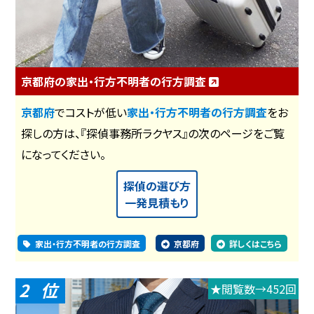
京都府の家出・行方不明者の行方調査
京都府
でコストが低い
家出・行方不明者の行方調査
をお
探しの方は、『探偵事務所ラクヤス』の次のページをご覧
になってください。
探偵の選び方
一発見積もり
家出・行方不明者の行方調査
京都府
詳しくはこちら
2
★閲覧数→452回