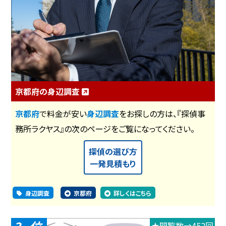
京都府の身辺調査
京都府
で料金が安い
身辺調査
をお探しの方は、『探偵事
務所ラクヤス』の次のページをご覧になってください。
探偵の選び方
一発見積もり
身辺調査
京都府
詳しくはこちら
★閲覧数→452回