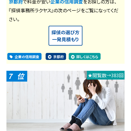
京都府
で料金が安い
企業の信用調査
をお探しの方は、
『探偵事務所ラクヤス』の次のページをご覧になってくだ
さい。
探偵の選び方
一発見積もり
企業の信用調査
京都府
詳しくはこちら
7
★閲覧数→383回