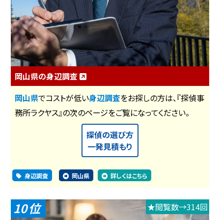
岡山県の身辺調査
岡山県
でコストが低い
身辺調査
をお探しの方は、『探偵事
務所ラクヤス』の次のページをご覧になってください。
探偵の選び方
一発見積もり
身辺調査
岡山県
詳しくはこちら
10
★閲覧数→314回