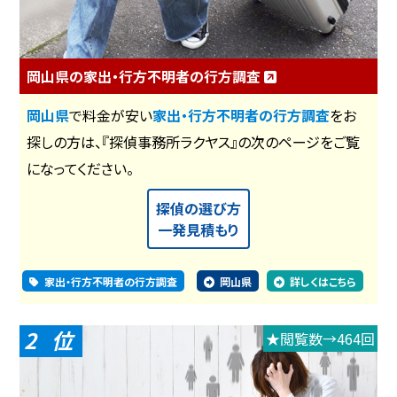
岡山県の家出・行方不明者の行方調査
岡山県
で料金が安い
家出・行方不明者の行方調査
をお
探しの方は、『探偵事務所ラクヤス』の次のページをご覧
になってください。
探偵の選び方
一発見積もり
家出・行方不明者の行方調査
岡山県
詳しくはこちら
2
★閲覧数→464回