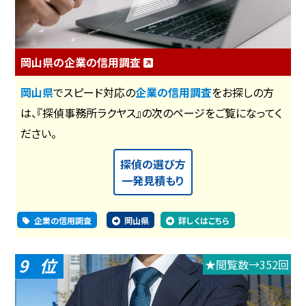
岡山県の企業の信用調査
岡山県
でスピード対応の
企業の信用調査
をお探しの方
は、『探偵事務所ラクヤス』の次のページをご覧になってく
ださい。
探偵の選び方
一発見積もり
企業の信用調査
岡山県
詳しくはこちら
9
★閲覧数→352回