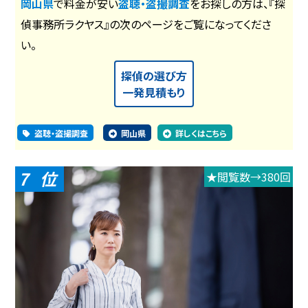
岡山県
で料金が安い
盗聴・盗撮調査
をお探しの方は、『探
偵事務所ラクヤス』の次のページをご覧になってくださ
い。
探偵の選び方
一発見積もり
盗聴・盗撮調査
岡山県
詳しくはこちら
7
★閲覧数→380回