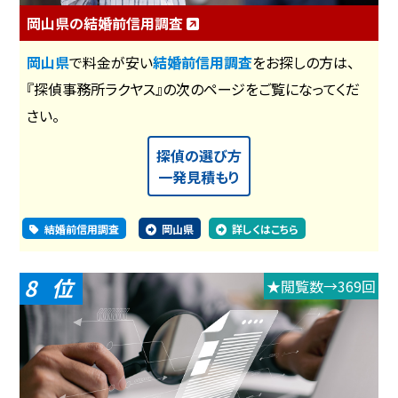
岡山県の結婚前信用調査
岡山県
で料金が安い
結婚前信用調査
をお探しの方は、
『探偵事務所ラクヤス』の次のページをご覧になってくだ
さい。
探偵の選び方
一発見積もり
結婚前信用調査
岡山県
詳しくはこちら
8
★閲覧数→369回