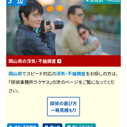
3
岡山県の浮気・不倫調査
岡山県
でスピード対応の
浮気・不倫調査
をお探しの方は、
『探偵事務所ラクヤス』の次のページをご覧になってくだ
さい。
探偵の選び方
一発見積もり
浮気・不倫調査
岡山県
詳しくはこちら