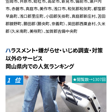
笠岡市、井原市、総社市、高梁市、新見市、備前市、瀬戸内
市、赤磐市、真庭市、美作市、浅口市、和気郡和気町、都窪郡
早島町、浅口郡里庄町、小田郡矢掛町、真庭郡新庄村、苫田
郡鏡野町、勝田郡（勝央町、奈義町）、英田郡西粟倉村、久米
郡（久米南町、美咲町）、加賀郡吉備中央町
ハラスメント・嫌がらせ・いじめ調査・対策
以外のサービス
岡山県内での人気ランキング
1
★閲覧数→1307回