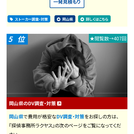
一発見積もり
ストーカー調査・対策
岡山県
詳しくはこちら
5
★閲覧数→407回
岡山県のDV調査・対策
岡山県
で費用が格安な
DV調査・対策
をお探しの方は、
『探偵事務所ラクヤス』の次のページをご覧になってくだ