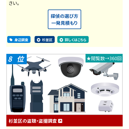
さい。
探偵の選び方
一発見積もり
身辺調査
杉並区
詳しくはこちら
8
★閲覧数→360回
杉並区の盗聴・盗撮調査