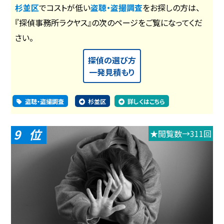
杉並区
でコストが低い
盗聴・盗撮調査
をお探しの方は、
『探偵事務所ラクヤス』の次のページをご覧になってくだ
さい。
探偵の選び方
一発見積もり
盗聴・盗撮調査
杉並区
詳しくはこちら
9
★閲覧数→311回