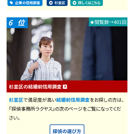
企業の信用調査
杉並区
詳しくはこちら
6
★閲覧数→401回
杉並区の結婚前信用調査
杉並区
で満足度が高い
結婚前信用調査
をお探しの方は、
『探偵事務所ラクヤス』の次のページをご覧になってくだ
さい。
探偵の選び方