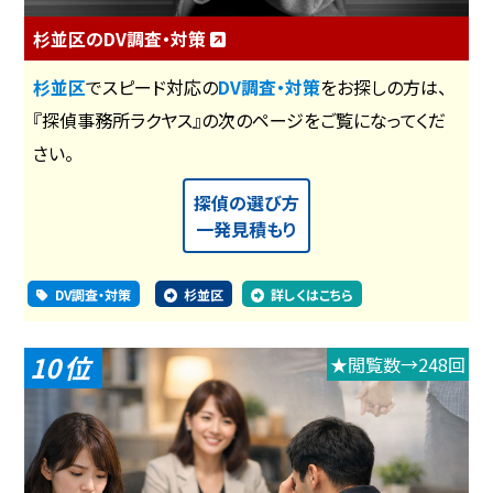
杉並区のDV調査・対策
杉並区
でスピード対応の
DV調査・対策
をお探しの方は、
『探偵事務所ラクヤス』の次のページをご覧になってくだ
さい。
探偵の選び方
一発見積もり
DV調査・対策
杉並区
詳しくはこちら
10
★閲覧数→248回