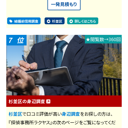
一発見積もり
結婚前信用調査
杉並区
詳しくはこちら
7
★閲覧数→360回
杉並区の身辺調査
杉並区
で口コミ評価が高い
身辺調査
をお探しの方は、
『探偵事務所ラクヤス』の次のページをご覧になってくだ