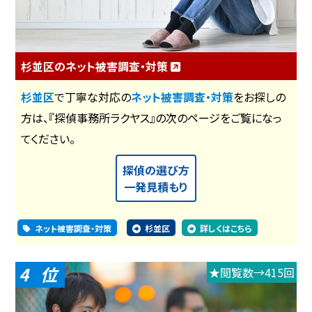
杉並区のネット被害調査・対策
杉並区
で丁寧な対応の
ネット被害調査・対策
をお探しの
方は、『探偵事務所ラクヤス』の次のページをご覧になっ
てください。
探偵の選び方
一発見積もり
ネット被害調査・対策
杉並区
詳しくはこちら
4
★閲覧数→415回