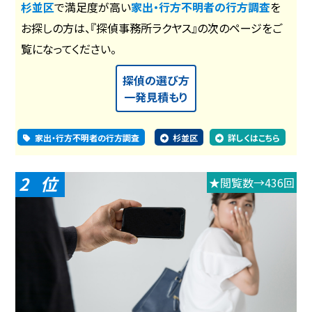
杉並区
で満足度が高い
家出・行方不明者の行方調査
を
お探しの方は、『探偵事務所ラクヤス』の次のページをご
覧になってください。
探偵の選び方
一発見積もり
家出・行方不明者の行方調査
杉並区
詳しくはこちら
2
★閲覧数→436回