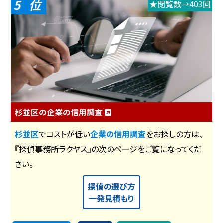
5
★閲覧数→403回
杉並区の企業の信用調査
杉並区
でコストが低い
企業の信用調査
をお探しの方は、
『探偵事務所ラクヤス』の次のページをご覧になってくだ
さい。
探偵の選び方
一発見積もり