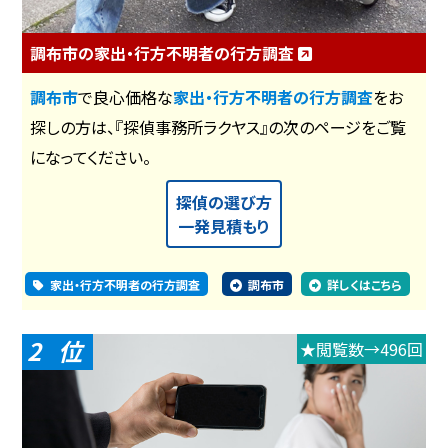
調布市の家出・行方不明者の行方調査
調布市
で良心価格な
家出・行方不明者の行方調査
をお
探しの方は、『探偵事務所ラクヤス』の次のページをご覧
になってください。
探偵の選び方
一発見積もり
家出・行方不明者の行方調査
調布市
詳しくはこちら
2
★閲覧数→496回