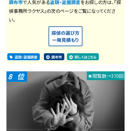
調布市
で人気がある
盗聴・盗撮調査
をお探しの方は、『探
偵事務所ラクヤス』の次のページをご覧になってくださ
い。
探偵の選び方
一発見積もり
盗聴・盗撮調査
調布市
詳しくはこちら
8
★閲覧数→370回