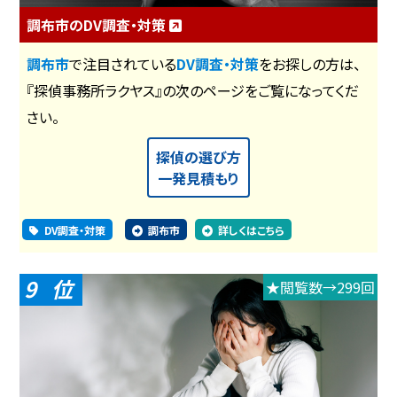
調布市のDV調査・対策
調布市
で注目されている
DV調査・対策
をお探しの方は、
『探偵事務所ラクヤス』の次のページをご覧になってくだ
さい。
探偵の選び方
一発見積もり
DV調査・対策
調布市
詳しくはこちら
9
★閲覧数→299回