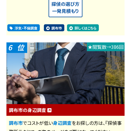
探偵の選び方
一発見積もり
浮気・不倫調査
調布市
詳しくはこちら
6
★閲覧数→386回
調布市の身辺調査
調布市
でコストが低い
身辺調査
をお探しの方は、『探偵事