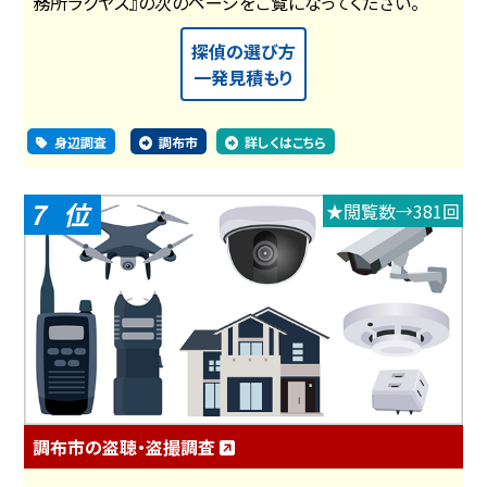
務所ラクヤス』の次のページをご覧になってください。
探偵の選び方
一発見積もり
身辺調査
調布市
詳しくはこちら
7
★閲覧数→381回
調布市の盗聴・盗撮調査