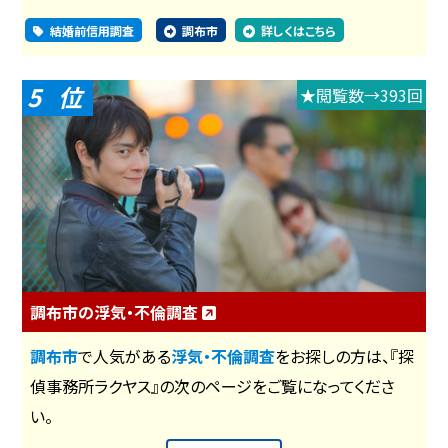
結婚前信用調査
調布市
詳しくはこちら
5
★閲覧数→393回
調布市の浮気・不倫調査
調布市
で人気がある
浮気・不倫調査
をお探しの方は、『探
偵事務所ラクヤス』の次のページをご覧になってくださ
い。