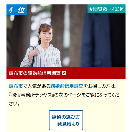
4
★閲覧数→403回
調布市の結婚前信用調査
調布市
で人気がある
結婚前信用調査
をお探しの方は、
『探偵事務所ラクヤス』の次のページをご覧になってくだ
さい。
探偵の選び方
一発見積もり