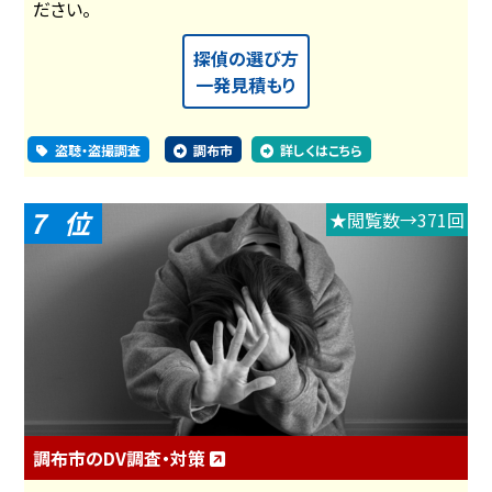
ださい。
探偵の選び方
一発見積もり
盗聴・盗撮調査
調布市
詳しくはこちら
7
★閲覧数→371回
調布市のDV調査・対策