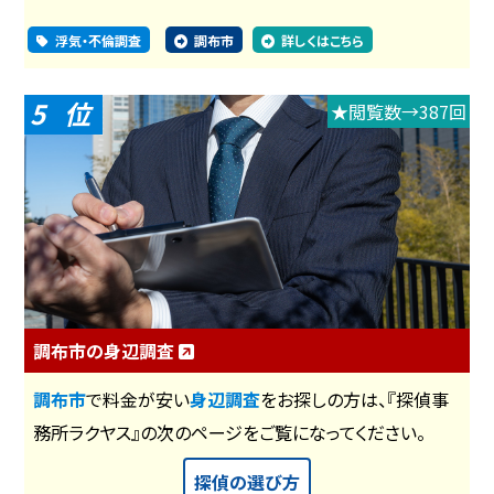
浮気・不倫調査
調布市
詳しくはこちら
5
★閲覧数→387回
調布市の身辺調査
調布市
で料金が安い
身辺調査
をお探しの方は、『探偵事
務所ラクヤス』の次のページをご覧になってください。
探偵の選び方