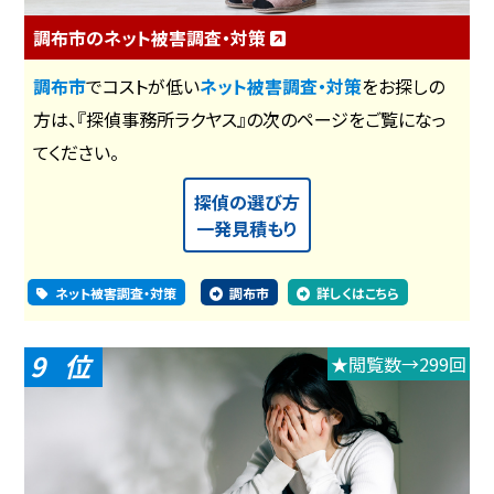
調布市のネット被害調査・対策
調布市
でコストが低い
ネット被害調査・対策
をお探しの
方は、『探偵事務所ラクヤス』の次のページをご覧になっ
てください。
探偵の選び方
一発見積もり
ネット被害調査・対策
調布市
詳しくはこちら
9
★閲覧数→299回