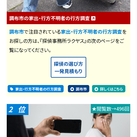
調布市の家出・行方不明者の行方調査
調布市
で注目されている
家出・行方不明者の行方調査
を
お探しの方は、『探偵事務所ラクヤス』の次のページをご
覧になってください。
探偵の選び方
一発見積もり
家出・行方不明者の行方調査
調布市
詳しくはこちら
2
★閲覧数→496回