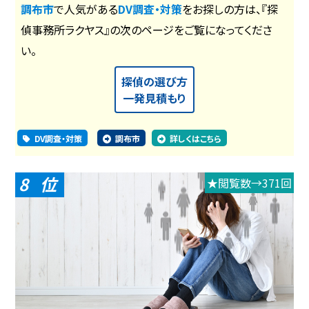
調布市
で人気がある
DV調査・対策
をお探しの方は、『探
偵事務所ラクヤス』の次のページをご覧になってくださ
い。
探偵の選び方
一発見積もり
DV調査・対策
調布市
詳しくはこちら
8
★閲覧数→371回