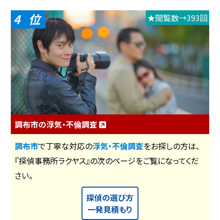
4
★閲覧数→393回
調布市の浮気・不倫調査
調布市
で丁寧な対応の
浮気・不倫調査
をお探しの方は、
『探偵事務所ラクヤス』の次のページをご覧になってくだ
さい。
探偵の選び方
一発見積もり