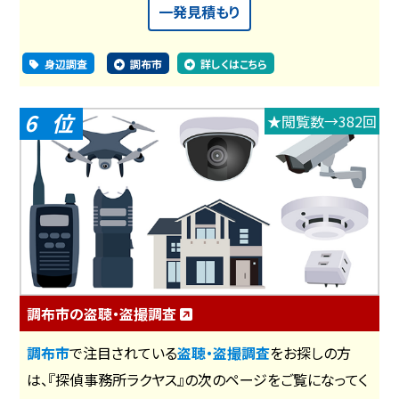
一発見積もり
身辺調査
調布市
詳しくはこちら
6
★閲覧数→382回
調布市の盗聴・盗撮調査
調布市
で注目されている
盗聴・盗撮調査
をお探しの方
は、『探偵事務所ラクヤス』の次のページをご覧になってく