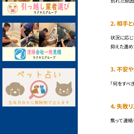
別れた原因
2. 相手
状況に応じ
抑えた進め
3. 不安
「何をすべ
4. 失敗
焦って連絡