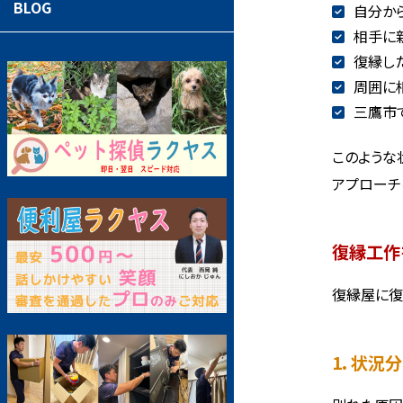
BLOG
自分か
相手に
復縁し
周囲に
三鷹市
このような
アプローチ
復縁工作
復縁屋に復
1. 状