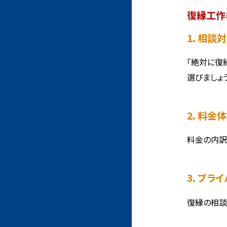
復縁工作
1. 相
「絶対に復
選びましょう
2. 料
料金の内訳
3. プ
復縁の相談