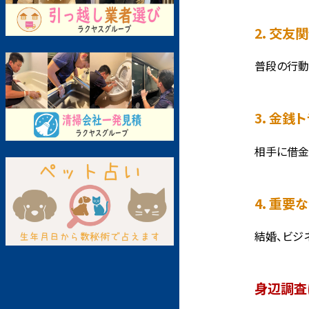
2. 交
普段の行動
3. 金
相手に借金
4. 重
結婚、ビジ
身辺調査