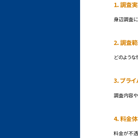
1. 調
身辺調査に
2. 調
どのような
3. プ
調査内容や
4. 料
料金が不透