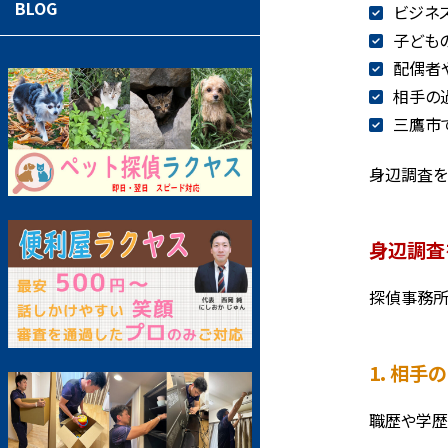
BLOG
ビジネ
子ども
配偶者
相手の
三鷹市
身辺調査を
身辺調査
探偵事務所
1. 相
職歴や学歴