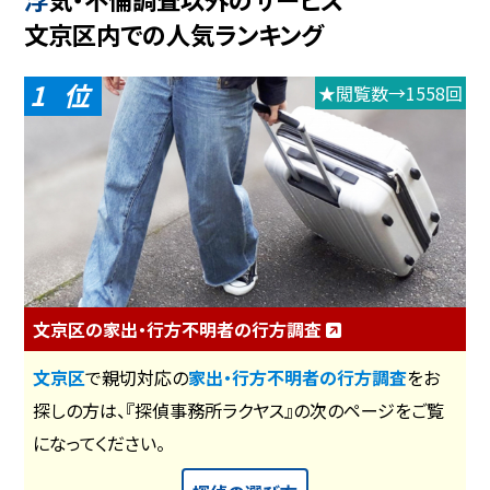
文京区内での人気ランキング
1
★閲覧数→1558回
文京区の家出・行方不明者の行方調査
文京区
で親切対応の
家出・行方不明者の行方調査
をお
探しの方は、『探偵事務所ラクヤス』の次のページをご覧
になってください。