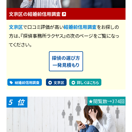
文京区の結婚前信用調査
文京区
で口コミ評価が高い
結婚前信用調査
をお探しの
方は、『探偵事務所ラクヤス』の次のページをご覧になっ
てください。
探偵の選び方
一発見積もり
結婚前信用調査
文京区
詳しくはこちら
5
★閲覧数→374回