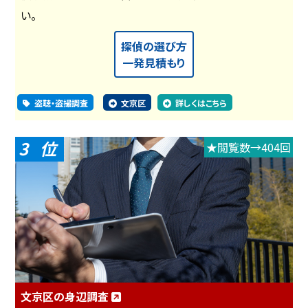
い。
探偵の選び方
一発見積もり
盗聴・盗撮調査
文京区
詳しくはこちら
3
★閲覧数→404回
文京区の身辺調査