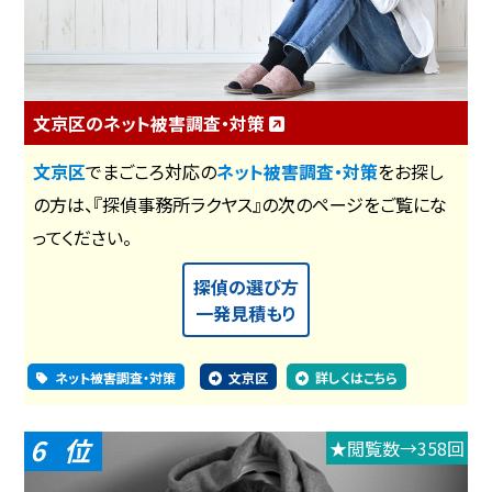
文京区のネット被害調査・対策
文京区
でまごころ対応の
ネット被害調査・対策
をお探し
の方は、『探偵事務所ラクヤス』の次のページをご覧にな
ってください。
探偵の選び方
一発見積もり
ネット被害調査・対策
文京区
詳しくはこちら
6
★閲覧数→358回