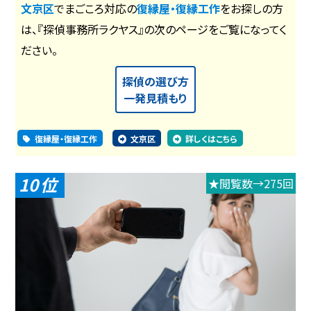
文京区
でまごころ対応の
復縁屋・復縁工作
をお探しの方
は、『探偵事務所ラクヤス』の次のページをご覧になってく
ださい。
探偵の選び方
一発見積もり
復縁屋・復縁工作
文京区
詳しくはこちら
10
★閲覧数→275回