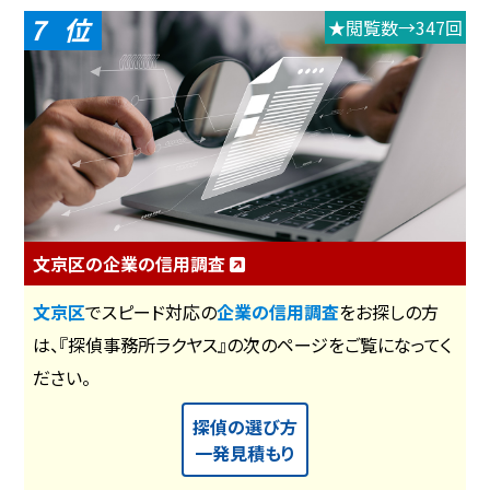
7
★閲覧数→347回
文京区の企業の信用調査
文京区
でスピード対応の
企業の信用調査
をお探しの方
は、『探偵事務所ラクヤス』の次のページをご覧になってく
ださい。
探偵の選び方
一発見積もり