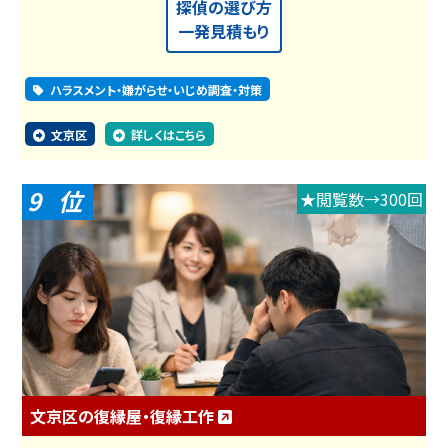
探偵の選び方
一発見積もり
ハラスメント・嫌がらせ・いじめ調査・対策
文京区
詳しくはこちら
9
★閲覧数→300回
文京区の復縁屋・復縁工作