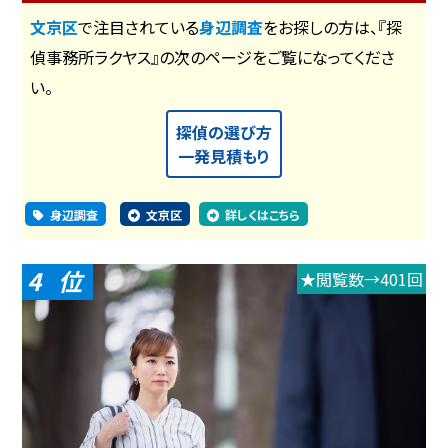
文京区
で注目されている
身辺調査
をお探しの方は、『探
偵事務所ラクヤス』の次のページをご覧になってくださ
い。
探偵の選び方
一発見積もり
身辺調査
文京区
詳しくはこちら
4
★閲覧数→401回