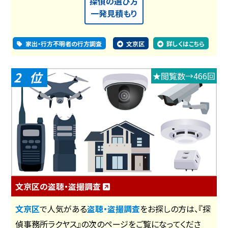
探偵の選び方
一発見積もり
家出・行方不明者の行方調査
文京区
詳しくはこちら
2
★閲覧数→466回
文京区の盗聴・盗撮調査
文京区
で人気がある
盗聴・盗撮調査
をお探しの方は、『探
偵事務所ラクヤス』の次のページをご覧になってくださ