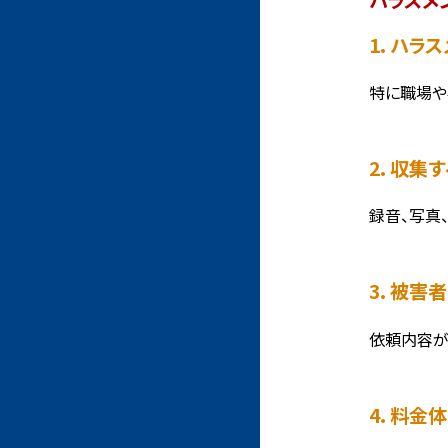
1. ハ
特に職場や
2. 収
録音、写真
3. 被
依頼内容が
4. 料