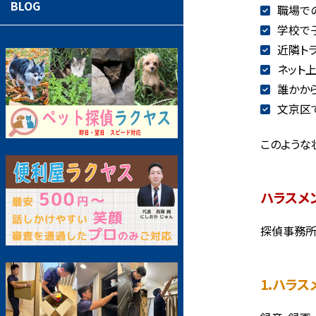
BLOG
職場で
学校で
近隣ト
ネット
誰かか
文京区
このような
ハラスメ
探偵事務所
1.ハラ