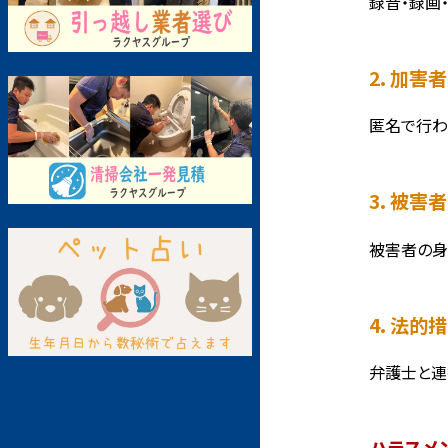
録音・録画
2. 加害
匿名で行わ
3. 被害
被害者の身
4. 法的
弁護士と連
ハラスメ