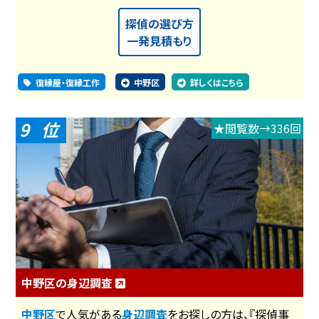
探偵の選び方
一発見積もり
復縁屋・復縁工作
中野区
詳しくはこちら
9
★閲覧数→336回
中野区の身辺調査
中野区
で人気がある
身辺調査
をお探しの方は、『探偵事