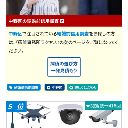
中野区の結婚前信用調査
中野区
で注目されている
結婚前信用調査
をお探しの方
は、『探偵事務所ラクヤス』の次のページをご覧になってく
ださい。
探偵の選び方
一発見積もり
結婚前信用調査
中野区
詳しくはこちら
5
★閲覧数→416回