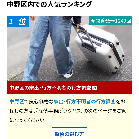
中野区内での人気ランキング
1
★閲覧数→1249回
中野区の家出・行方不明者の行方調査
中野区
で良心価格な
家出・行方不明者の行方調査
をお
探しの方は、『探偵事務所ラクヤス』の次のページをご覧
になってください。
探偵の選び方