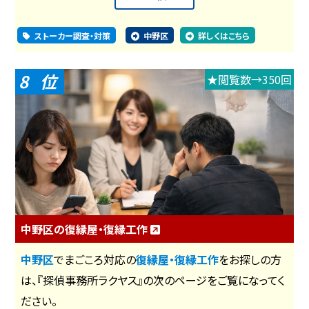
ストーカー調査・対策
中野区
詳しくはこちら
8
★閲覧数→350回
中野区の復縁屋・復縁工作
中野区
でまごころ対応の
復縁屋・復縁工作
をお探しの方
は、『探偵事務所ラクヤス』の次のページをご覧になってく
ださい。