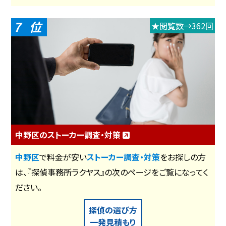
7
★閲覧数→362回
中野区のストーカー調査・対策
中野区
で料金が安い
ストーカー調査・対策
をお探しの方
は、『探偵事務所ラクヤス』の次のページをご覧になってく
ださい。
探偵の選び方
一発見積もり