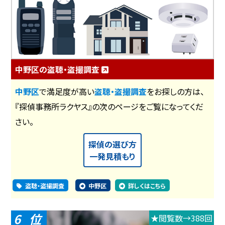
中野区の盗聴・盗撮調査
中野区
で満足度が高い
盗聴・盗撮調査
をお探しの方は、
『探偵事務所ラクヤス』の次のページをご覧になってくだ
さい。
探偵の選び方
一発見積もり
盗聴・盗撮調査
中野区
詳しくはこちら
6
★閲覧数→388回