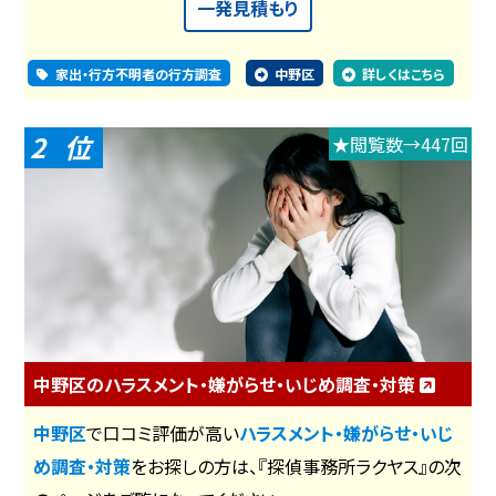
一発見積もり
家出・行方不明者の行方調査
中野区
詳しくはこちら
2
★閲覧数→447回
中野区のハラスメント・嫌がらせ・いじめ調査・対策
中野区
で口コミ評価が高い
ハラスメント・嫌がらせ・いじ
め調査・対策
をお探しの方は、『探偵事務所ラクヤス』の次