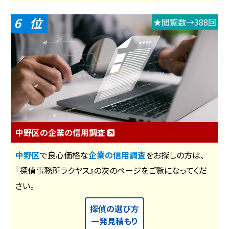
6
★閲覧数→388回
中野区の企業の信用調査
中野区
で良心価格な
企業の信用調査
をお探しの方は、
『探偵事務所ラクヤス』の次のページをご覧になってくだ
さい。
探偵の選び方
一発見積もり