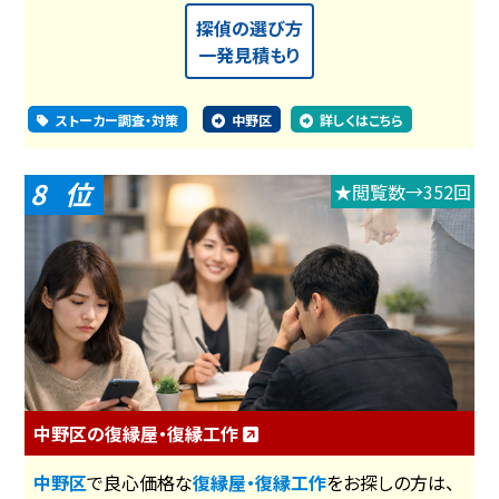
探偵の選び方
一発見積もり
ストーカー調査・対策
中野区
詳しくはこちら
8
★閲覧数→352回
中野区の復縁屋・復縁工作
中野区
で良心価格な
復縁屋・復縁工作
をお探しの方は、