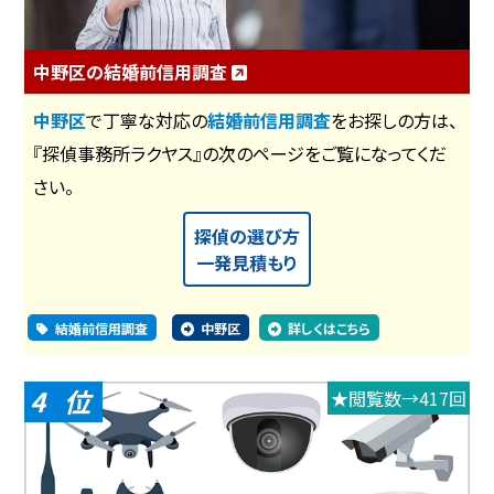
中野区の結婚前信用調査
中野区
で丁寧な対応の
結婚前信用調査
をお探しの方は、
『探偵事務所ラクヤス』の次のページをご覧になってくだ
さい。
探偵の選び方
一発見積もり
結婚前信用調査
中野区
詳しくはこちら
4
★閲覧数→417回