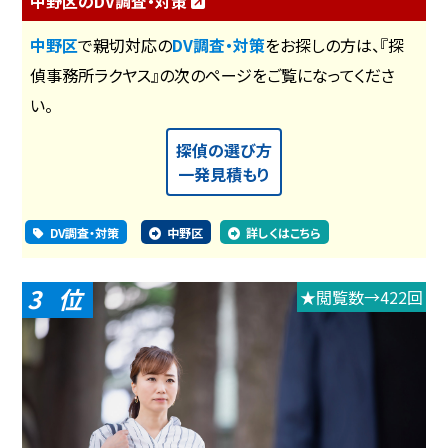
中野区のDV調査・対策
中野区
で親切対応の
DV調査・対策
をお探しの方は、『探
偵事務所ラクヤス』の次のページをご覧になってくださ
い。
探偵の選び方
一発見積もり
DV調査・対策
中野区
詳しくはこちら
3
★閲覧数→422回