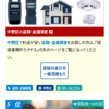
中野区の盗聴・盗撮調査
中野区
で料金が安い
盗聴・盗撮調査
をお探しの方は、『探
偵事務所ラクヤス』の次のページをご覧になってくださ
い。
探偵の選び方
一発見積もり
盗聴・盗撮調査
中野区
詳しくはこちら
5
★閲覧数→400回