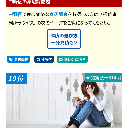
中野区の身辺調査
中野区
で良心価格な
身辺調査
をお探しの方は、『探偵事
務所ラクヤス』の次のページをご覧になってください。
探偵の選び方
一発見積もり
身辺調査
中野区
詳しくはこちら
10
★閲覧数→314回