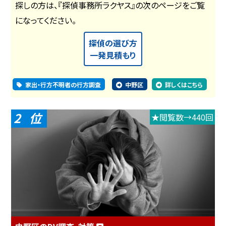
探しの方は、『探偵事務所ラクヤス』の次のページをご覧
になってください。
探偵の選び方
一発見積もり
家出・行方不明者の行方調査
中野区
詳しくはこちら
2
★閲覧数→440回