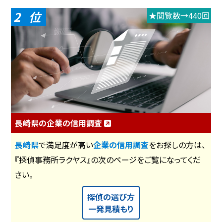
2
★閲覧数→440回
長崎県の企業の信用調査
長崎県
で満足度が高い
企業の信用調査
をお探しの方は、
『探偵事務所ラクヤス』の次のページをご覧になってくだ
さい。
探偵の選び方
一発見積もり