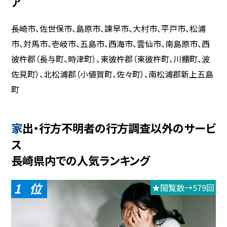
ア
長崎市、佐世保市、島原市、諫早市、大村市、平戸市、松浦
市、対馬市、壱岐市、五島市、西海市、雲仙市、南島原市、西
彼杵郡（長与町、時津町）、東彼杵郡（東彼杵町、川棚町、波
佐見町）、北松浦郡（小値賀町、佐々町）、南松浦郡新上五島
町
家出・行方不明者の行方調査以外のサービ
ス
長崎県内での人気ランキング
1
★閲覧数→579回