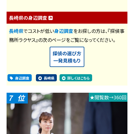
長崎県の身辺調査
長崎県
でコストが低い
身辺調査
をお探しの方は、『探偵事
務所ラクヤス』の次のページをご覧になってください。
探偵の選び方
一発見積もり
身辺調査
長崎県
詳しくはこちら
7
★閲覧数→360回