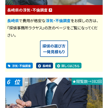
長崎県の浮気・不倫調査
長崎県
で費用が格安な
浮気・不倫調査
をお探しの方は、
『探偵事務所ラクヤス』の次のページをご覧になってくだ
さい。
探偵の選び方
一発見積もり
浮気・不倫調査
長崎県
詳しくはこちら
6
★閲覧数→382回