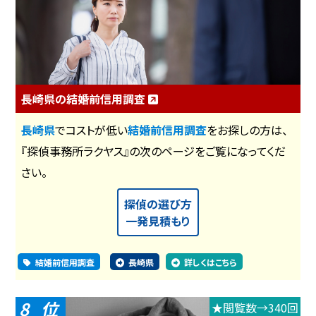
長崎県の結婚前信用調査
長崎県
でコストが低い
結婚前信用調査
をお探しの方は、
『探偵事務所ラクヤス』の次のページをご覧になってくだ
さい。
探偵の選び方
一発見積もり
結婚前信用調査
長崎県
詳しくはこちら
8
★閲覧数→340回