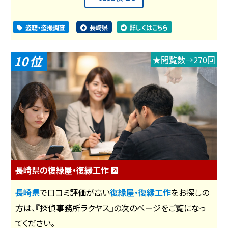
盗聴・盗撮調査
長崎県
詳しくはこちら
10
★閲覧数→270回
長崎県の復縁屋・復縁工作
長崎県
で口コミ評価が高い
復縁屋・復縁工作
をお探しの
方は、『探偵事務所ラクヤス』の次のページをご覧になっ
てください。