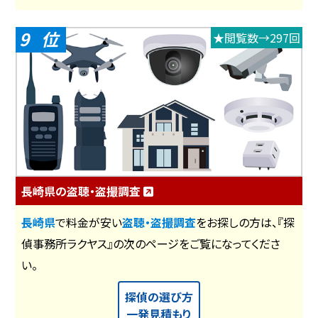
9
★閲覧数→297回
長崎県の盗聴・盗撮調査
長崎県
で料金が安い
盗聴・盗撮調査
をお探しの方は、『探
偵事務所ラクヤス』の次のページをご覧になってくださ
い。
探偵の選び方
一発見積もり