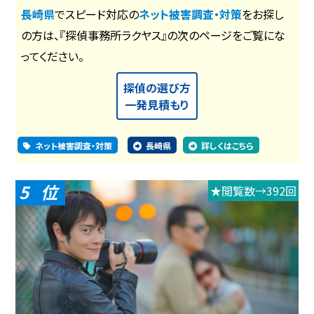
長崎県
でスピード対応の
ネット被害調査・対策
をお探し
の方は、『探偵事務所ラクヤス』の次のページをご覧にな
ってください。
探偵の選び方
一発見積もり
ネット被害調査・対策
長崎県
詳しくはこちら
5
★閲覧数→392回