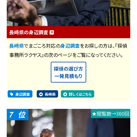
長崎県の身辺調査
長崎県
でまごころ対応の
身辺調査
をお探しの方は、『探偵
事務所ラクヤス』の次のページをご覧になってください。
探偵の選び方
一発見積もり
身辺調査
長崎県
詳しくはこちら
7
★閲覧数→360回