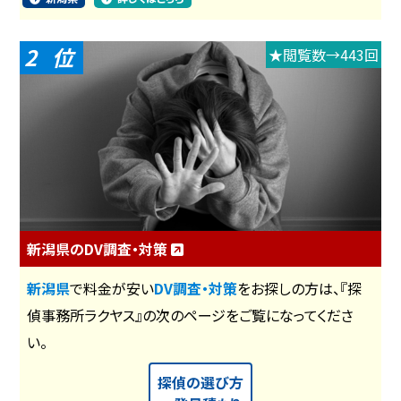
2
★閲覧数→443回
新潟県のDV調査・対策
新潟県
で料金が安い
DV調査・対策
をお探しの方は、『探
偵事務所ラクヤス』の次のページをご覧になってくださ
い。
探偵の選び方