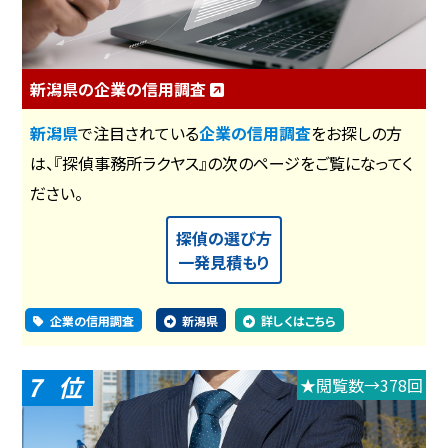
新潟県の企業の信用調査
新潟県
で注目されている
企業の信用調査
をお探しの方
は、『探偵事務所ラクヤス』の次のページをご覧になってく
ださい。
探偵の選び方
一発見積もり
企業の信用調査
新潟県
詳しくはこちら
7
★閲覧数→378回