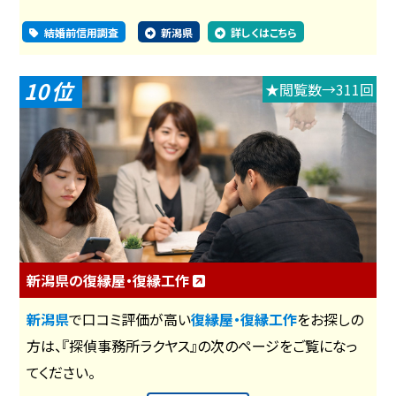
結婚前信用調査
新潟県
詳しくはこちら
10
★閲覧数→311回
新潟県の復縁屋・復縁工作
新潟県
で口コミ評価が高い
復縁屋・復縁工作
をお探しの
方は、『探偵事務所ラクヤス』の次のページをご覧になっ
てください。