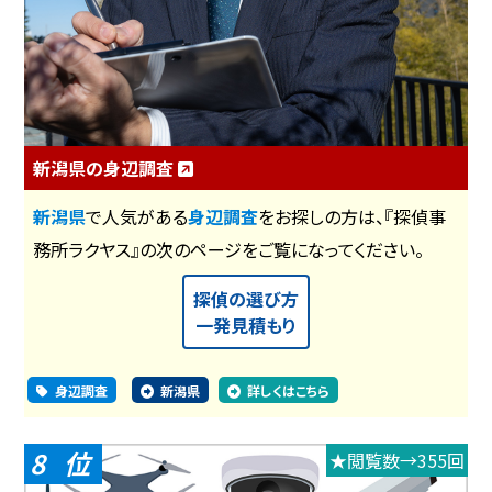
新潟県の身辺調査
新潟県
で人気がある
身辺調査
をお探しの方は、『探偵事
務所ラクヤス』の次のページをご覧になってください。
探偵の選び方
一発見積もり
身辺調査
新潟県
詳しくはこちら
8
★閲覧数→355回