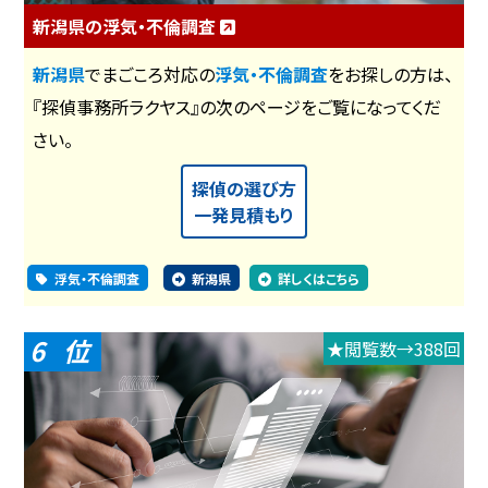
新潟県の浮気・不倫調査
新潟県
でまごころ対応の
浮気・不倫調査
をお探しの方は、
『探偵事務所ラクヤス』の次のページをご覧になってくだ
さい。
探偵の選び方
一発見積もり
浮気・不倫調査
新潟県
詳しくはこちら
6
★閲覧数→388回