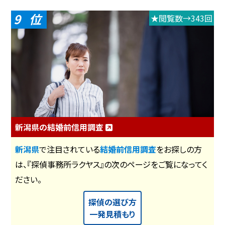
9
★閲覧数→343回
新潟県の結婚前信用調査
新潟県
で注目されている
結婚前信用調査
をお探しの方
は、『探偵事務所ラクヤス』の次のページをご覧になってく
ださい。
探偵の選び方
一発見積もり