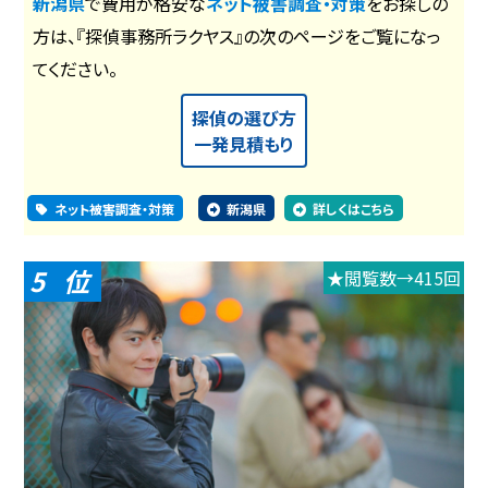
新潟県
で費用が格安な
ネット被害調査・対策
をお探しの
方は、『探偵事務所ラクヤス』の次のページをご覧になっ
てください。
探偵の選び方
一発見積もり
ネット被害調査・対策
新潟県
詳しくはこちら
5
★閲覧数→415回