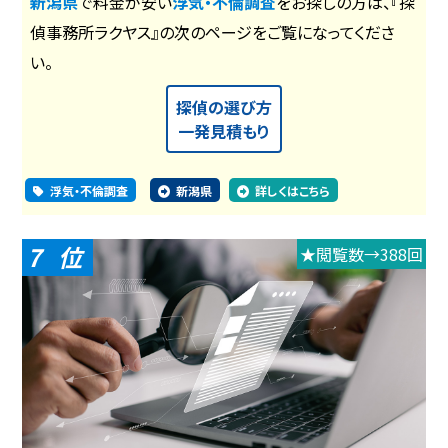
新潟県
で料金が安い
浮気・不倫調査
をお探しの方は、『探
偵事務所ラクヤス』の次のページをご覧になってくださ
い。
探偵の選び方
一発見積もり
浮気・不倫調査
新潟県
詳しくはこちら
7
★閲覧数→388回