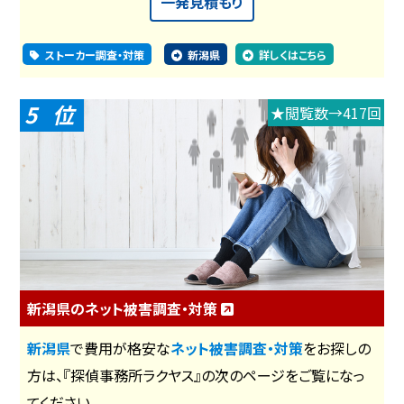
一発見積もり
ストーカー調査・対策
新潟県
詳しくはこちら
5
★閲覧数→417回
新潟県のネット被害調査・対策
新潟県
で費用が格安な
ネット被害調査・対策
をお探しの
方は、『探偵事務所ラクヤス』の次のページをご覧になっ
てください。