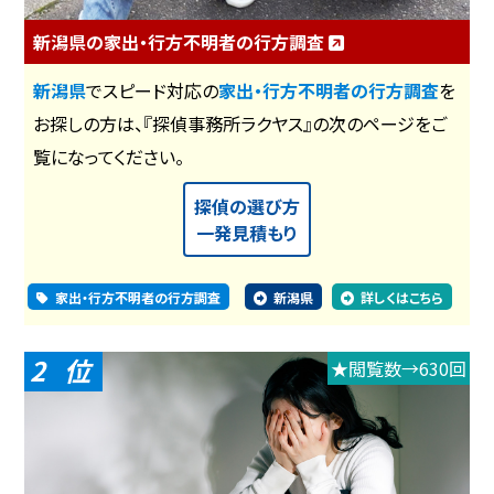
新潟県の家出・行方不明者の行方調査
新潟県
でスピード対応の
家出・行方不明者の行方調査
を
お探しの方は、『探偵事務所ラクヤス』の次のページをご
覧になってください。
探偵の選び方
一発見積もり
家出・行方不明者の行方調査
新潟県
詳しくはこちら
2
★閲覧数→630回