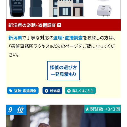
新潟県の盗聴・盗撮調査
新潟県
で丁寧な対応の
盗聴・盗撮調査
をお探しの方は、
『探偵事務所ラクヤス』の次のページをご覧になってくだ
さい。
探偵の選び方
一発見積もり
盗聴・盗撮調査
新潟県
詳しくはこちら
9
★閲覧数→343回