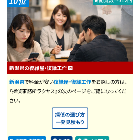
10
★閲覧数→312回
新潟県の復縁屋・復縁工作
新潟県
で料金が安い
復縁屋・復縁工作
をお探しの方は、
『探偵事務所ラクヤス』の次のページをご覧になってくだ
さい。
探偵の選び方
一発見積もり