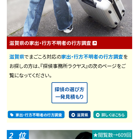
滋賀県の家出・行方不明者の行方調査
滋賀県
でまごころ対応の
家出・行方不明者の行方調査
を
お探しの方は、『探偵事務所ラクヤス』の次のページをご
覧になってください。
探偵の選び方
一発見積もり
家出・行方不明者の行方調査
滋賀県
詳しくはこちら
2
★閲覧数→609回