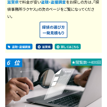
滋賀県
で料金が安い
盗聴・盗撮調査
をお探しの方は、『探
偵事務所ラクヤス』の次のページをご覧になってくださ
い。
探偵の選び方
一発見積もり
盗聴・盗撮調査
滋賀県
詳しくはこちら
6
★閲覧数→400回