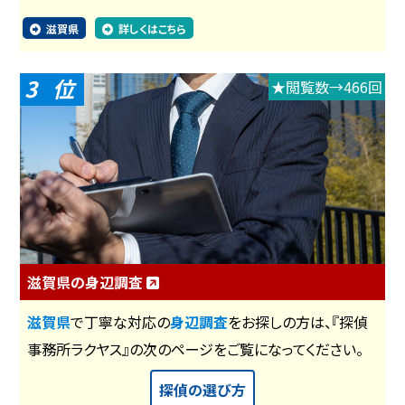
滋賀県
詳しくはこちら
3
★閲覧数→466回
滋賀県の身辺調査
滋賀県
で丁寧な対応の
身辺調査
をお探しの方は、『探偵
事務所ラクヤス』の次のページをご覧になってください。
探偵の選び方