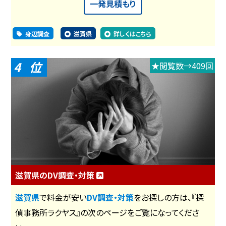
一発見積もり
身辺調査
滋賀県
詳しくはこちら
4
★閲覧数→409回
滋賀県のDV調査・対策
滋賀県
で料金が安い
DV調査・対策
をお探しの方は、『探
偵事務所ラクヤス』の次のページをご覧になってくださ