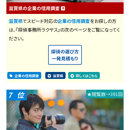
滋賀県の企業の信用調査
滋賀県
でスピード対応の
企業の信用調査
をお探しの方
は、『探偵事務所ラクヤス』の次のページをご覧になってく
ださい。
探偵の選び方
一発見積もり
企業の信用調査
滋賀県
詳しくはこちら
7
★閲覧数→391回