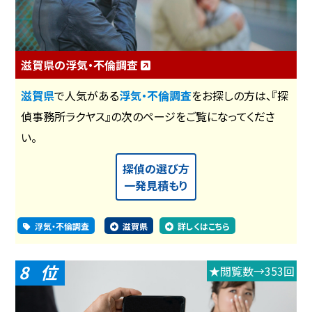
滋賀県の浮気・不倫調査
滋賀県
で人気がある
浮気・不倫調査
をお探しの方は、『探
偵事務所ラクヤス』の次のページをご覧になってくださ
い。
探偵の選び方
一発見積もり
浮気・不倫調査
滋賀県
詳しくはこちら
8
★閲覧数→353回