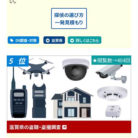
い。
探偵の選び方
一発見積もり
DV調査・対策
滋賀県
詳しくはこちら
5
★閲覧数→404回
滋賀県の盗聴・盗撮調査