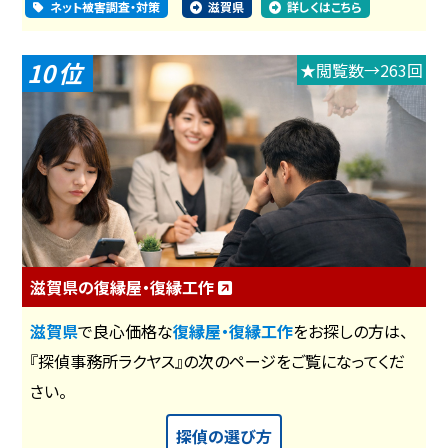
ネット被害調査・対策
滋賀県
詳しくはこちら
10
★閲覧数→263回
滋賀県の復縁屋・復縁工作
滋賀県
で良心価格な
復縁屋・復縁工作
をお探しの方は、
『探偵事務所ラクヤス』の次のページをご覧になってくだ
さい。
探偵の選び方