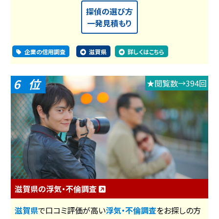
探偵の選び方
一発見積もり
企業の信用調査
滋賀県
詳しくはこちら
6
★閲覧数→394回
滋賀県の浮気・不倫調査
滋賀県
で口コミ評価が高い
浮気・不倫調査
をお探しの方