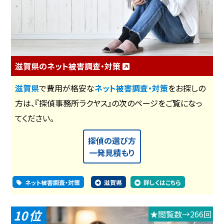
滋賀県のネット被害調査・対策
滋賀県
で費用が格安な
ネット被害調査・対策
をお探しの
方は、『探偵事務所ラクヤス』の次のページをご覧になっ
てください。
探偵の選び方
一発見積もり
ネット被害調査・対策
滋賀県
詳しくはこちら
10
★閲覧数→266回