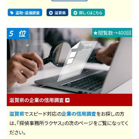
盗聴・盗撮調査
滋賀県
詳しくはこちら
5
★閲覧数→400回
滋賀県の企業の信用調査
滋賀県
でスピード対応の
企業の信用調査
をお探しの方
は、『探偵事務所ラクヤス』の次のページをご覧になってく
ださい。