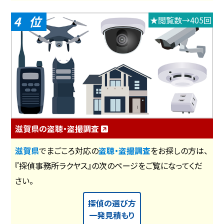
4
★閲覧数→405回
滋賀県の盗聴・盗撮調査
滋賀県
でまごころ対応の
盗聴・盗撮調査
をお探しの方は、
『探偵事務所ラクヤス』の次のページをご覧になってくだ
さい。
探偵の選び方
一発見積もり