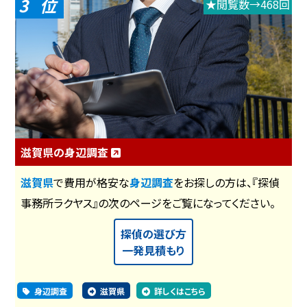
3
★閲覧数→468回
滋賀県の身辺調査
滋賀県
で費用が格安な
身辺調査
をお探しの方は、『探偵
事務所ラクヤス』の次のページをご覧になってください。
探偵の選び方
一発見積もり
身辺調査
滋賀県
詳しくはこちら