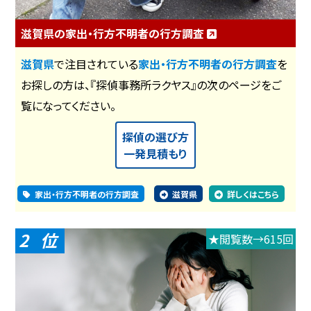
滋賀県の家出・行方不明者の行方調査
滋賀県
で注目されている
家出・行方不明者の行方調査
を
お探しの方は、『探偵事務所ラクヤス』の次のページをご
覧になってください。
探偵の選び方
一発見積もり
家出・行方不明者の行方調査
滋賀県
詳しくはこちら
2
★閲覧数→615回