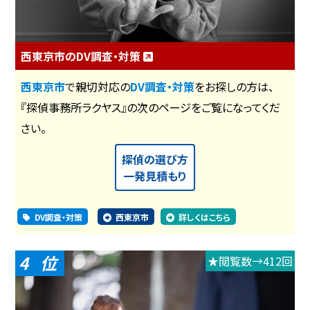
西東京市のDV調査・対策
西東京市
で親切対応の
DV調査・対策
をお探しの方は、
『探偵事務所ラクヤス』の次のページをご覧になってくだ
さい。
探偵の選び方
一発見積もり
DV調査・対策
西東京市
詳しくはこちら
4
★閲覧数→412回