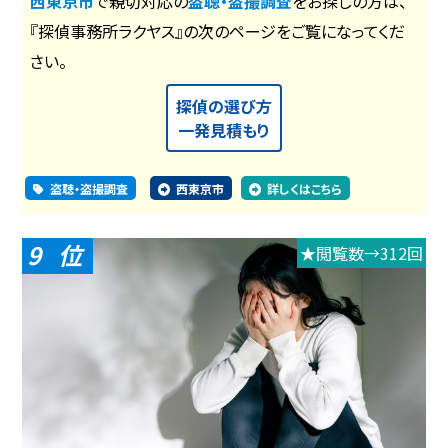
西東京市
で親切対応の
盗聴・盗撮調査
をお探しの方は、
『探偵事務所ラクヤス』の次のページをご覧になってくだ
さい。
探偵の選び方
一発見積もり
盗聴・盗撮調査
西東京市
詳しくはこちら
9
★閲覧数→312回