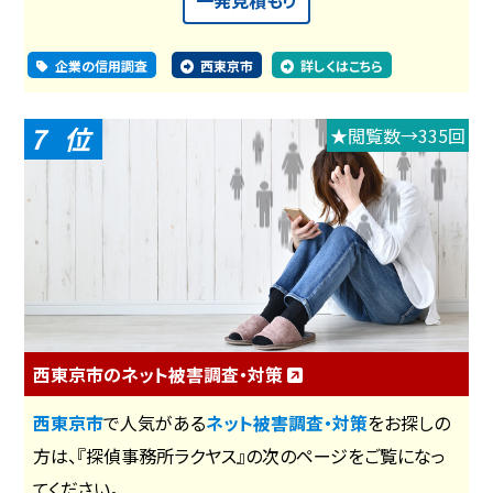
一発見積もり
企業の信用調査
西東京市
詳しくはこちら
7
★閲覧数→335回
西東京市のネット被害調査・対策
西東京市
で人気がある
ネット被害調査・対策
をお探しの
方は、『探偵事務所ラクヤス』の次のページをご覧になっ
てください。