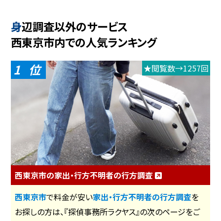
身辺調査以外のサービス
西東京市内での人気ランキング
1
★閲覧数→1257回
西東京市の家出・行方不明者の行方調査
西東京市
で料金が安い
家出・行方不明者の行方調査
を
お探しの方は、『探偵事務所ラクヤス』の次のページをご