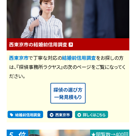
西東京市の結婚前信用調査
西東京市
で丁寧な対応の
結婚前信用調査
をお探しの方
は、『探偵事務所ラクヤス』の次のページをご覧になってく
ださい。
探偵の選び方
一発見積もり
結婚前信用調査
西東京市
詳しくはこちら
5
★閲覧数→400回