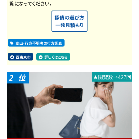
覧になってください。
探偵の選び方
一発見積もり
家出・行方不明者の行方調査
西東京市
詳しくはこちら
2
★閲覧数→427回