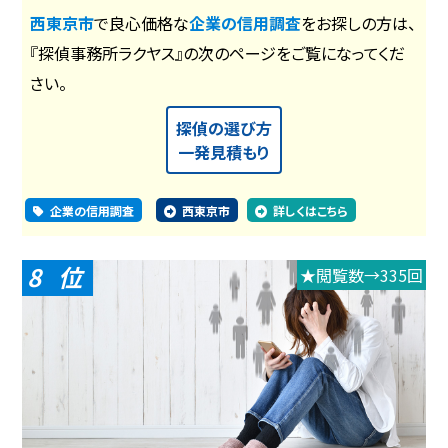
西東京市
で良心価格な
企業の信用調査
をお探しの方は、
『探偵事務所ラクヤス』の次のページをご覧になってくだ
さい。
探偵の選び方
一発見積もり
企業の信用調査
西東京市
詳しくはこちら
8
★閲覧数→335回