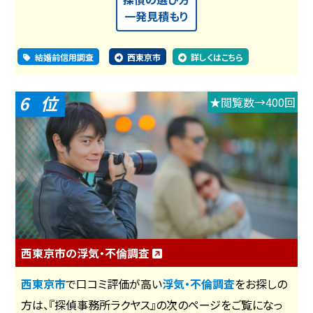
一発見積もり
結婚前信用調査
西東京市
詳しくはこちら
6
★閲覧数→400回
西東京市の浮気・不倫調査
西東京市
で口コミ評価が高い
浮気・不倫調査
をお探しの
方は、『探偵事務所ラクヤス』の次のページをご覧になっ