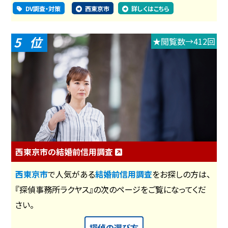
DV調査・対策
西東京市
詳しくはこちら
5
★閲覧数→412回
西東京市の結婚前信用調査
西東京市
で人気がある
結婚前信用調査
をお探しの方は、
『探偵事務所ラクヤス』の次のページをご覧になってくだ
さい。
探偵の選び方