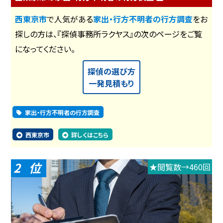
西東京市
で人気がある
家出・行方不明者の行方調査
をお
探しの方は、『探偵事務所ラクヤス』の次のページをご覧
になってください。
探偵の選び方
一発見積もり
家出・行方不明者の行方調査
西東京市
詳しくはこちら
2
★閲覧数→460回