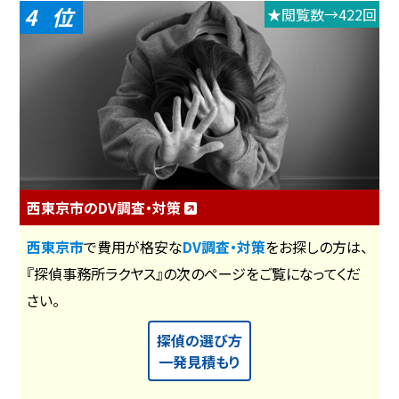
4
★閲覧数→422回
西東京市のDV調査・対策
西東京市
で費用が格安な
DV調査・対策
をお探しの方は、
『探偵事務所ラクヤス』の次のページをご覧になってくだ
さい。
探偵の選び方
一発見積もり