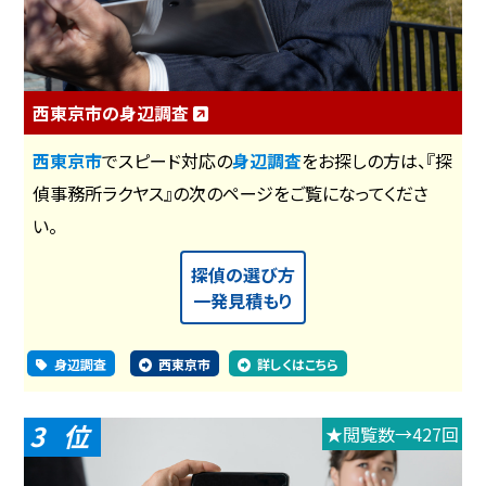
西東京市の身辺調査
西東京市
でスピード対応の
身辺調査
をお探しの方は、『探
偵事務所ラクヤス』の次のページをご覧になってくださ
い。
探偵の選び方
一発見積もり
身辺調査
西東京市
詳しくはこちら
3
★閲覧数→427回