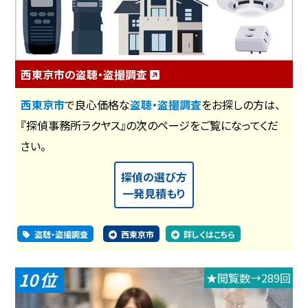
西東京市の盗聴・盗撮調査
西東京市
で良心価格な
盗聴・盗撮調査
をお探しの方は、
『探偵事務所ラクヤス』の次のページをご覧になってくだ
さい。
探偵の選び方
一発見積もり
盗聴・盗撮調査
西東京市
詳しくはこちら
10
★閲覧数→289回