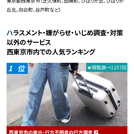
東京都西東京市（芝久保町、田無町、ひばりが丘、ひばりが
丘北、向台町、谷戸町など）
ハラスメント・嫌がらせ・いじめ調査・対策
以外のサービス
西東京市内での人気ランキング
1
★閲覧数→1257回
西東京市の家出・行方不明者の行方調査