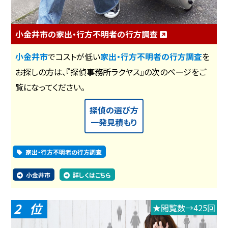
小金井市の家出・行方不明者の行方調査
小金井市
でコストが低い
家出・行方不明者の行方調査
を
お探しの方は、『探偵事務所ラクヤス』の次のページをご
覧になってください。
探偵の選び方
一発見積もり
家出・行方不明者の行方調査
小金井市
詳しくはこちら
2
★閲覧数→425回