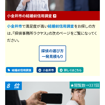
小金井市の結婚前信用調査
小金井市
で満足度が高い
結婚前信用調査
をお探しの方
は、『探偵事務所ラクヤス』の次のページをご覧になってく
ださい。
探偵の選び方
一発見積もり
結婚前信用調査
小金井市
詳しくはこちら
8
★閲覧数→337回