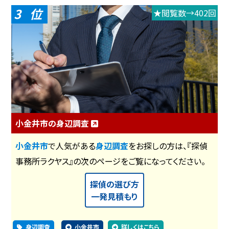
3
★閲覧数→402回
小金井市の身辺調査
小金井市
で人気がある
身辺調査
をお探しの方は、『探偵
事務所ラクヤス』の次のページをご覧になってください。
探偵の選び方
一発見積もり
身辺調査
小金井市
詳しくはこちら