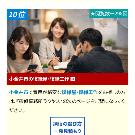
10
★閲覧数→298回
小金井市の復縁屋・復縁工作
小金井市
で費用が格安な
復縁屋・復縁工作
をお探しの方
は、『探偵事務所ラクヤス』の次のページをご覧になってく
ださい。
探偵の選び方
一発見積もり