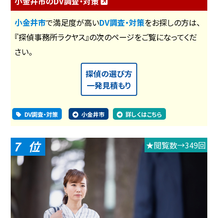
小金井市のDV調査・対策
小金井市
で満足度が高い
DV調査・対策
をお探しの方は、
『探偵事務所ラクヤス』の次のページをご覧になってくだ
さい。
探偵の選び方
一発見積もり
DV調査・対策
小金井市
詳しくはこちら
7
★閲覧数→349回