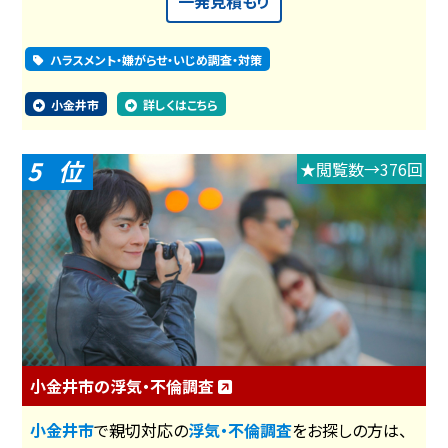
一発見積もり
ハラスメント・嫌がらせ・いじめ調査・対策
小金井市
詳しくはこちら
5
★閲覧数→376回
小金井市の浮気・不倫調査
小金井市
で親切対応の
浮気・不倫調査
をお探しの方は、