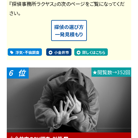
『探偵事務所ラクヤス』の次のページをご覧になってくだ
さい。
探偵の選び方
一発見積もり
浮気・不倫調査
小金井市
詳しくはこちら
6
★閲覧数→352回