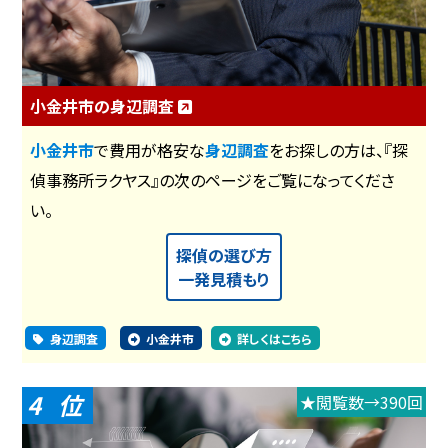
小金井市の身辺調査
小金井市
で費用が格安な
身辺調査
をお探しの方は、『探
偵事務所ラクヤス』の次のページをご覧になってくださ
い。
探偵の選び方
一発見積もり
身辺調査
小金井市
詳しくはこちら
4
★閲覧数→390回