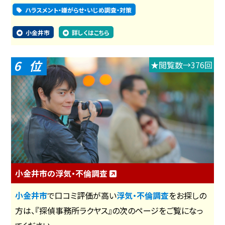
ハラスメント・嫌がらせ・いじめ調査・対策
小金井市
詳しくはこちら
6
★閲覧数→376回
小金井市の浮気・不倫調査
小金井市
で口コミ評価が高い
浮気・不倫調査
をお探しの
方は、『探偵事務所ラクヤス』の次のページをご覧になっ