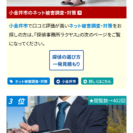
小金井市のネット被害調査・対策
小金井市
で口コミ評価が高い
ネット被害調査・対策
をお
探しの方は、『探偵事務所ラクヤス』の次のページをご覧
になってください。
探偵の選び方
一発見積もり
ネット被害調査・対策
小金井市
詳しくはこちら
3
★閲覧数→402回