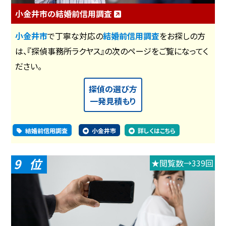
小金井市の結婚前信用調査
小金井市
で丁寧な対応の
結婚前信用調査
をお探しの方
は、『探偵事務所ラクヤス』の次のページをご覧になってく
ださい。
探偵の選び方
一発見積もり
結婚前信用調査
小金井市
詳しくはこちら
9
★閲覧数→339回