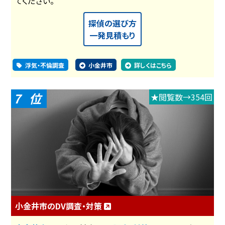
てください。
探偵の選び方
一発見積もり
浮気・不倫調査
小金井市
詳しくはこちら
7
★閲覧数→354回
小金井市のDV調査・対策