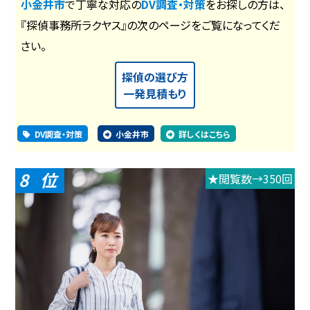
小金井市
で丁寧な対応の
DV調査・対策
をお探しの方は、
『探偵事務所ラクヤス』の次のページをご覧になってくだ
さい。
探偵の選び方
一発見積もり
DV調査・対策
小金井市
詳しくはこちら
8
★閲覧数→350回