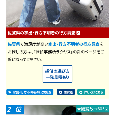
佐賀県の家出・行方不明者の行方調査
佐賀県
で満足度が高い
家出・行方不明者の行方調査
を
お探しの方は、『探偵事務所ラクヤス』の次のページをご
覧になってください。
探偵の選び方
一発見積もり
家出・行方不明者の行方調査
佐賀県
詳しくはこちら
2
★閲覧数→605回