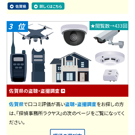
佐賀県
詳しくはこちら
3
★閲覧数→433回
佐賀県の盗聴・盗撮調査
佐賀県
で口コミ評価が高い
盗聴・盗撮調査
をお探しの方
は、『探偵事務所ラクヤス』の次のページをご覧になってく
ださい。