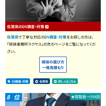
佐賀県のDV調査・対策
佐賀県
で丁寧な対応の
DV調査・対策
をお探しの方は、
『探偵事務所ラクヤス』の次のページをご覧になってくだ
さい。
探偵の選び方
一発見積もり
DV調査・対策
佐賀県
詳しくはこちら
8
★閲覧数→394回