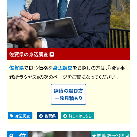
佐賀県の身辺調査
佐賀県
で良心価格な
身辺調査
をお探しの方は、『探偵事
務所ラクヤス』の次のページをご覧になってください。
探偵の選び方
一発見積もり
身辺調査
佐賀県
詳しくはこちら
9
★閲覧数→388回