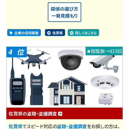
探偵の選び方
一発見積もり
企業の信用調査
佐賀県
詳しくはこちら
4
★閲覧数→433回
佐賀県の盗聴・盗撮調査
佐賀県
でスピード対応の
盗聴・盗撮調査
をお探しの方は、