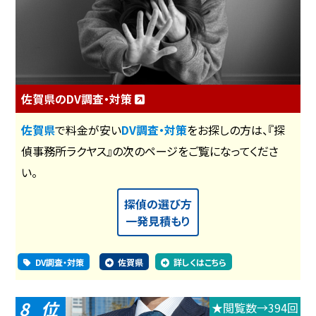
佐賀県のDV調査・対策
佐賀県
で料金が安い
DV調査・対策
をお探しの方は、『探
偵事務所ラクヤス』の次のページをご覧になってくださ
い。
探偵の選び方
一発見積もり
DV調査・対策
佐賀県
詳しくはこちら
8
★閲覧数→394回