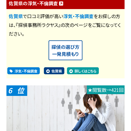
佐賀県の浮気・不倫調査
佐賀県
で口コミ評価が高い
浮気・不倫調査
をお探しの方
は、『探偵事務所ラクヤス』の次のページをご覧になってく
ださい。
探偵の選び方
一発見積もり
浮気・不倫調査
佐賀県
詳しくはこちら
6
★閲覧数→421回