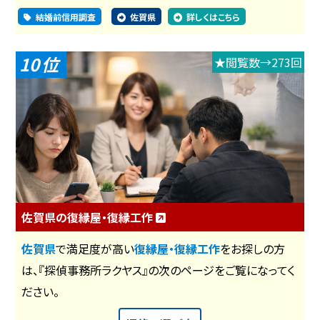
結婚前信用調査
佐賀県
詳しくはこちら
10
★閲覧数→273回
佐賀県の復縁屋・復縁工作
佐賀県
で満足度が高い
復縁屋・復縁工作
をお探しの方
は、『探偵事務所ラクヤス』の次のページをご覧になってく
ださい。