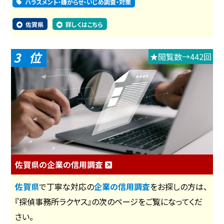
ハラスメント・嫌がらせ・いじめ調査・対策
佐賀県
詳しくはこちら
3
★閲覧数→442回
佐賀県の企業の信用調査
佐賀県
で丁寧な対応の
企業の信用調査
をお探しの方は、
『探偵事務所ラクヤス』の次のページをご覧になってくだ
さい。