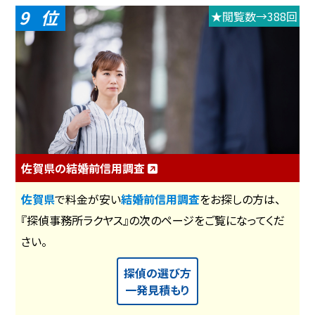
9
★閲覧数→388回
佐賀県の結婚前信用調査
佐賀県
で料金が安い
結婚前信用調査
をお探しの方は、
『探偵事務所ラクヤス』の次のページをご覧になってくだ
さい。
探偵の選び方
一発見積もり