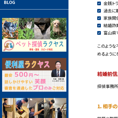
BLOG
金銭ト
過去に
家族関
結婚詐
富山県
このような
めるように
結婚前信
探偵事務所
1. 相