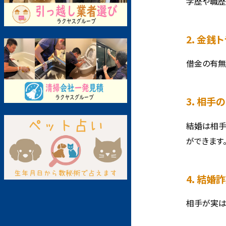
学歴や職歴
2. 金
借金の有無
3. 相
結婚は相手
ができます
4. 結
相手が実は