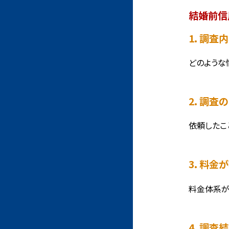
結婚前信
1. 調
どのような
2. 調
依頼したこ
3. 料
料金体系が
4. 調