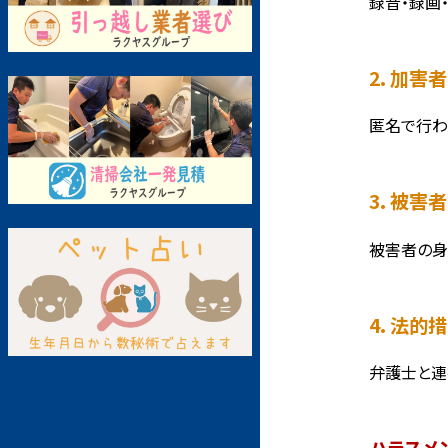
録音・録画
2. 加害
匿名で行わ
3. 被害
被害者の身
4. 法的
弁護士と連
ハラスメ