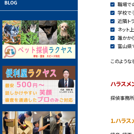
BLOG
職場で
学校で
近隣ト
ネット
誰かか
富山県
このような
ハラスメ
探偵事務所
1.ハラ