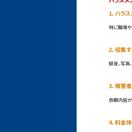
1. ハ
特に職場や
2. 収
録音、写真
3. 被
依頼内容が
4. 料